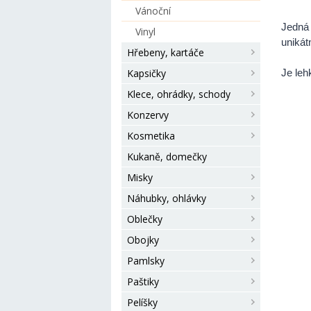
Vánoční
Jedná
Vinyl
unikát
Hřebeny, kartáče
Kapsičky
Je leh
Klece, ohrádky, schody
Konzervy
Kosmetika
Kukaně, domečky
Misky
Náhubky, ohlávky
Oblečky
Obojky
Pamlsky
Paštiky
Pelíšky