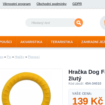
Věrnostní program
Obchodní podmínky
GDPR
POUŠCI
AKVARISTIKA
TERARISTIKA
ZAHRADNÍ JE
xo
»
Psi
»
Hračky
»
Plovoucí
Hračka Dog F
žlutý
Kód zboží:
454-34010
VAŠE CENA:
139
Kč