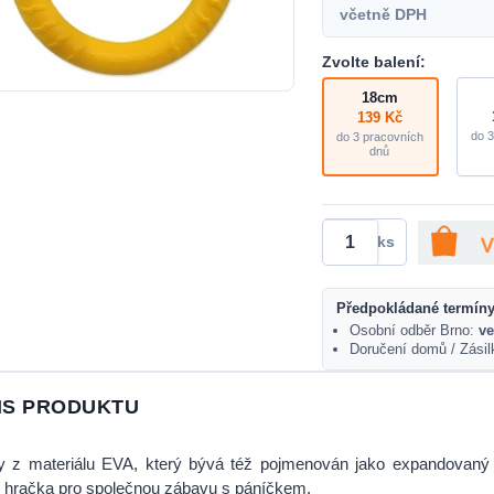
včetně DPH
Zvolte balení:
18cm
139 Kč
do 3
do 3 pracovních
dnů
ks
Předpokládané termíny
Osobní odběr Brno:
ve
Doručení domů / Zási
IS PRODUKTU
y z materiálu EVA, který bývá též pojmenován jako expandovaný
í hračka pro společnou zábavu s páníčkem.