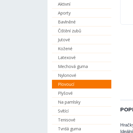
Aktivní
Aporty
Bavlněné
Čištění zubů
Jutové
Kožené
Latexové
Mechová guma
Nylonové
Plovoucí
Plyšové
Na pamlsky
POP
Svítící
Tenisové
Hračk
Tvrdá guma
Ideáln