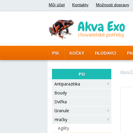
Můj účet
Kontakty
Možnosti dopravy
PSI
KOČKY
HLODAVCI
PA
Akva E
PSI
Antiparazitika
Boudy
Dvířka
Granule
Hračky
Agility