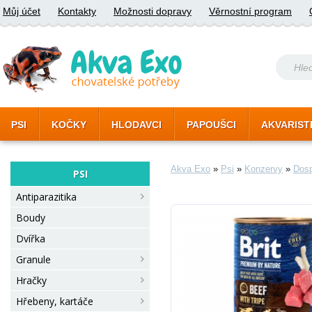
Můj účet
Kontakty
Možnosti dopravy
Věrnostní program
PSI
KOČKY
HLODAVCI
PAPOUŠCI
AKVARIST
Akva Exo
»
Psi
»
Konzervy
»
Dosp
PSI
Antiparazitika
Boudy
Dvířka
Granule
Hračky
Hřebeny, kartáče