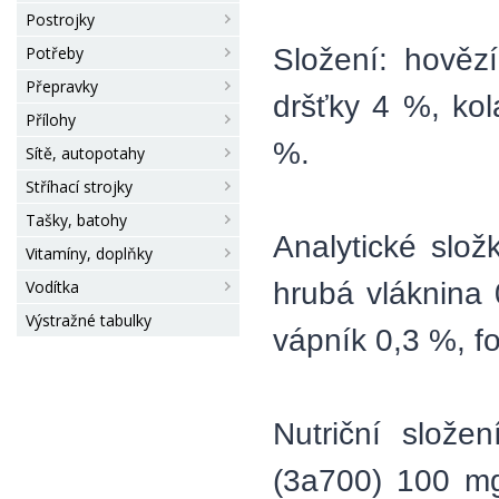
Postrojky
Složení: hověz
Potřeby
Přepravky
dršťky 4 %, kol
Přílohy
%.
Sítě, autopotahy
Stříhací strojky
Tašky, batohy
Analytické slož
Vitamíny, doplňky
hrubá vláknina 
Vodítka
Výstražné tabulky
vápník 0,3 %, fo
Nutriční slože
(3a700) 100 mg