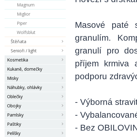
Magnum
Miglior
Masové paté s
Piper
Wolfsblut
granulím. Kom
Štěňata
granulí pro do
Senioři / light
Kosmetika
příjem krmiva 
Kukaně, domečky
podporu zdravýc
Misky
Náhubky, ohlávky
Oblečky
- Výborná stravi
Obojky
- Vybalancované
Pamlsky
Paštiky
- Bez OBILOVI
Pelíšky