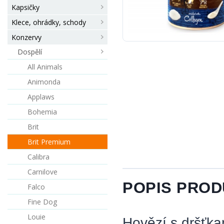
Kapsičky
Klece, ohrádky, schody
Konzervy
Dospělí
All Animals
Animonda
Applaws
Bohemia
Brit
Brit Premium
Calibra
Carnilove
POPIS PRO
Falco
Fine Dog
Louie
Hovězí s dršťka