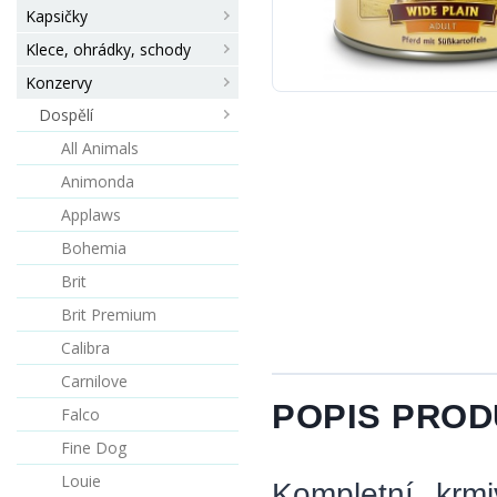
Kapsičky
Klece, ohrádky, schody
Konzervy
Dospělí
All Animals
Animonda
Applaws
Bohemia
Brit
Brit Premium
Calibra
Carnilove
POPIS PRO
Falco
Fine Dog
Louie
Kompletní krmi