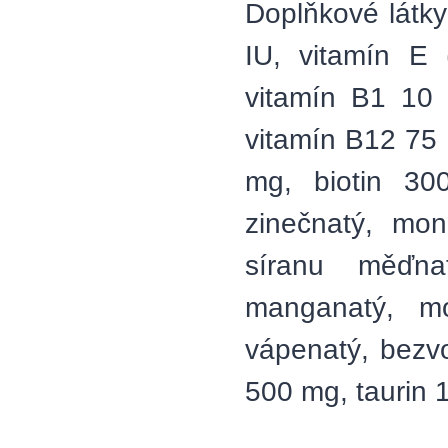
Doplňkové látky
IU, vitamín E (
vitamín B1 10
vitamín B12 75 
mg, biotin 30
zinečnatý, mo
síranu měďn
manganatý, mo
vápenatý, bezv
500 mg, taurin 