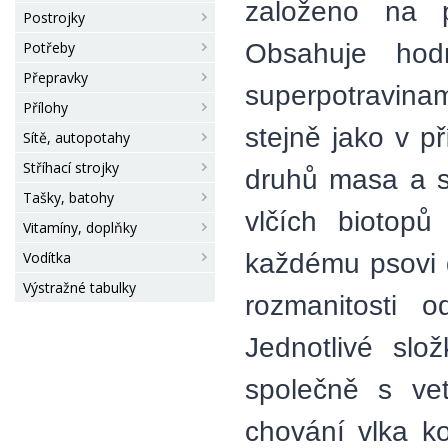
založeno na p
Postrojky
Obsahuje ho
Potřeby
Přepravky
superpotravina
Přílohy
stejně jako v p
Sítě, autopotahy
Stříhací strojky
druhů masa a s
Tašky, batohy
vlčích biotopů
Vitamíny, doplňky
každému psovi d
Vodítka
Výstražné tabulky
rozmanitosti 
Jednotlivé sl
společně s vet
chování vlka ko