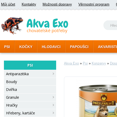
Můj účet
Kontakty
Možnosti dopravy
Věrnostní program
PSI
KOČKY
HLODAVCI
PAPOUŠCI
AKVARIST
Akva Exo
»
Psi
»
Konzervy
»
Dosp
PSI
Antiparazitika
Boudy
Dvířka
Granule
Hračky
Hřebeny, kartáče