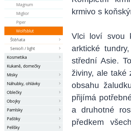
Magnum
krmivo s koňsk
Miglior
Piper
Wolfsblut
Vlci loví svou 
Štěňata
arktické tundr
Senioři / light
Kosmetika
střední Asie. 
Kukaně, domečky
živiny, ale také
Misky
obsahu žaludku 
Náhubky, ohlávky
Oblečky
přijímá potřebn
Obojky
a druhotné ros
Pamlsky
Paštiky
předkem všech
Pelíšky