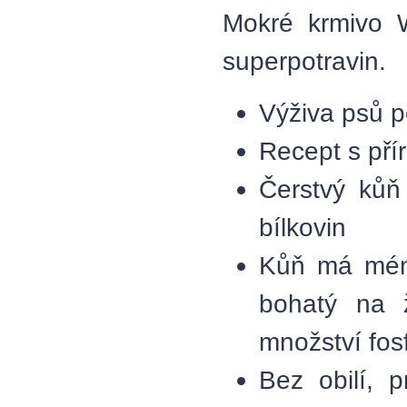
Mokré krmivo W
superpotravin.
Výživa psů p
Recept s pří
Čerstvý kůň
bílkovin
Kůň má méně
bohatý na 
množství fosf
Bez obilí, 