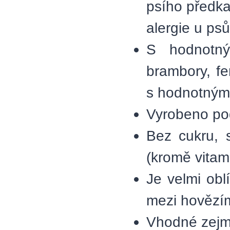
psího předka
alergie u psů
S hodnotný
brambory, fe
s hodnotným
Vyrobeno po
Bez cukru, 
(kromě vitam
Je velmi ob
mezi hovězí
Vhodné zejmé