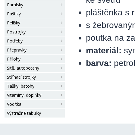
Pamlsky
pláštěnka s 
Paštiky
Pelíšky
s žebrovaný
Postrojky
poutka na z
Potřeby
materiál:
syn
Přepravky
Přílohy
barva:
petro
Sítě, autopotahy
Stříhací strojky
Tašky, batohy
Vitamíny, doplňky
Vodítka
Výstražné tabulky