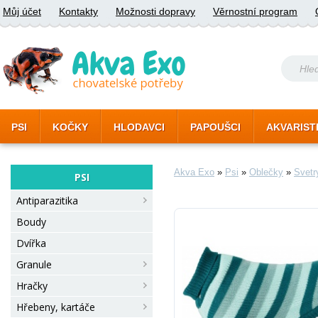
Můj účet
Kontakty
Možnosti dopravy
Věrnostní program
PSI
KOČKY
HLODAVCI
PAPOUŠCI
AKVARIST
Akva Exo
»
Psi
»
Oblečky
»
Svetr
PSI
Antiparazitika
Boudy
Dvířka
Granule
Hračky
Hřebeny, kartáče