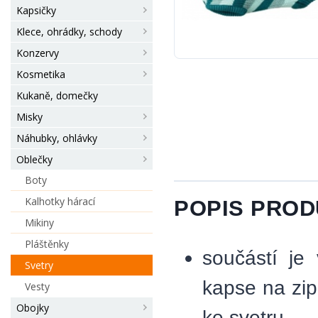
Kapsičky
Klece, ohrádky, schody
Konzervy
Kosmetika
Kukaně, domečky
Misky
Náhubky, ohlávky
Oblečky
Boty
Kalhotky hárací
POPIS PRO
Mikiny
Pláštěnky
součástí je
Svetry
kapse na zip
Vesty
Obojky
ke svetru