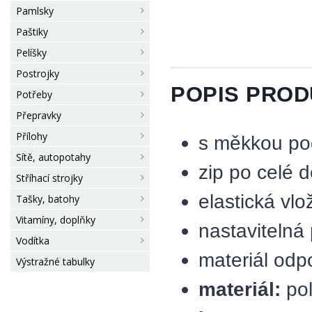
Pamlsky
Paštiky
Pelíšky
Postrojky
POPIS PRO
Potřeby
Přepravky
Přílohy
s měkkou pod
Sítě, autopotahy
zip po celé 
Stříhací strojky
elastická vlo
Tašky, batohy
Vitamíny, doplňky
nastavitelná
Vodítka
materiál odp
Výstražné tabulky
materiál:
pol