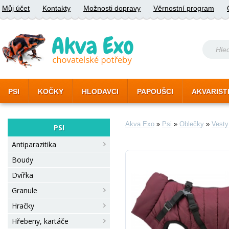
Můj účet
Kontakty
Možnosti dopravy
Věrnostní program
PSI
KOČKY
HLODAVCI
PAPOUŠCI
AKVARIST
Akva Exo
»
Psi
»
Oblečky
»
Vesty
PSI
Antiparazitika
Boudy
Dvířka
Granule
Hračky
Hřebeny, kartáče