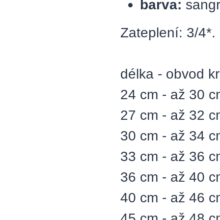
barva:
sangr
Zateplení: 3/4*.
délka - obvod kr
24 cm - až 30 c
27 cm - až 32 c
30 cm - až 34 c
33 cm - až 36 c
36 cm - až 40 c
40 cm - až 46 c
45 cm - až 48 c