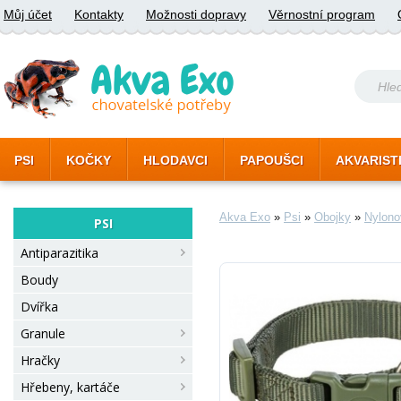
Můj účet
Kontakty
Možnosti dopravy
Věrnostní program
PSI
KOČKY
HLODAVCI
PAPOUŠCI
AKVARIST
Akva Exo
»
Psi
»
Obojky
»
Nylono
PSI
Antiparazitika
Boudy
Dvířka
Granule
Hračky
Hřebeny, kartáče