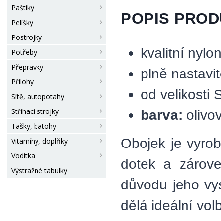
Paštiky
POPIS PRO
Pelíšky
Postrojky
kvalitní nyl
Potřeby
Přepravky
plně nastavit
Přílohy
od velikosti
Sítě, autopotahy
Stříhací strojky
barva:
olivo
Tašky, batohy
Obojek je vyrob
Vitamíny, doplňky
Vodítka
dotek a zárove
Výstražné tabulky
důvodu jeho vys
dělá ideální vo