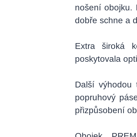
nošení obojku. 
dobře schne a do
Extra široká 
poskytovala opti
Další výhodou t
popruhový páse
přizpůsobení ob
Obojek PREM