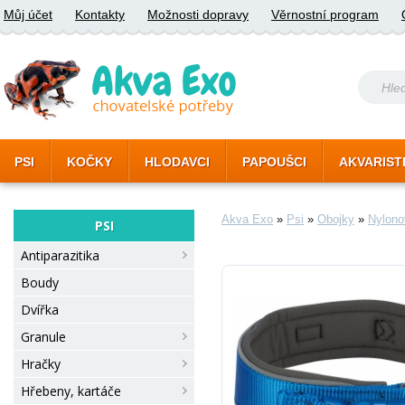
Můj účet
Kontakty
Možnosti dopravy
Věrnostní program
PSI
KOČKY
HLODAVCI
PAPOUŠCI
AKVARIST
Akva Exo
»
Psi
»
Obojky
»
Nylono
PSI
Antiparazitika
Boudy
Dvířka
Granule
Hračky
Hřebeny, kartáče