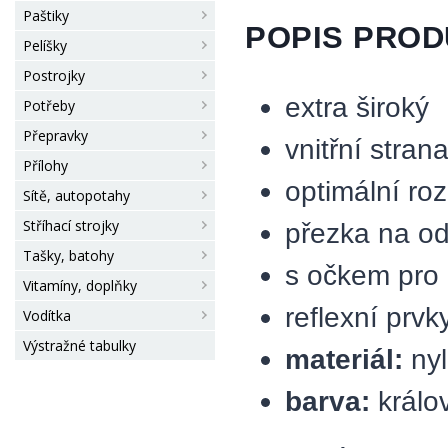
Paštiky
POPIS PRO
Pelíšky
Postrojky
extra široký
Potřeby
Přepravky
vnitřní stra
Přílohy
optimální roz
Sítě, autopotahy
Stříhací strojky
přezka na od
Tašky, batohy
s očkem pro 
Vitamíny, doplňky
reflexní prvk
Vodítka
Výstražné tabulky
materiál:
ny
barva:
králov