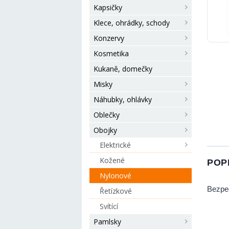
Kapsičky
Klece, ohrádky, schody
Konzervy
Kosmetika
Kukaně, domečky
Misky
Náhubky, ohlávky
Oblečky
Obojky
Elektrické
Kožené
POP
Nylonové
Bezpeč
Řetízkové
Svítící
Pamlsky