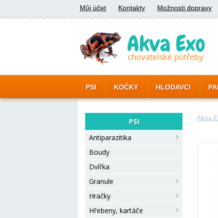
Můj účet
Kontakty
Možnosti dopravy
PSI
KOČKY
HLODAVCI
PA
Akva E
PSI
Antiparazitika
Boudy
Dvířka
Granule
Hračky
Hřebeny, kartáče