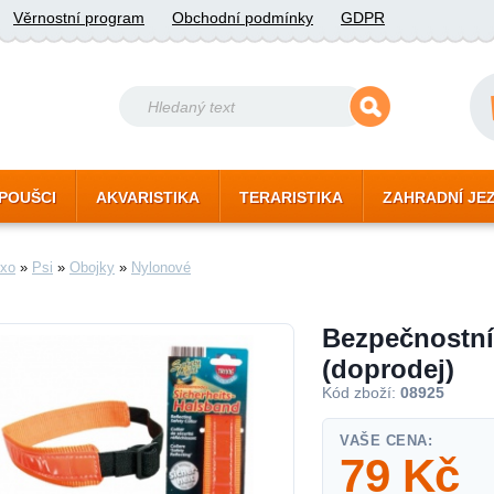
Věrnostní program
Obchodní podmínky
GDPR
POUŠCI
AKVARISTIKA
TERARISTIKA
ZAHRADNÍ JE
xo
»
Psi
»
Obojky
»
Nylonové
Bezpečnostní
(doprodej)
Kód zboží:
08925
VAŠE CENA:
79
Kč