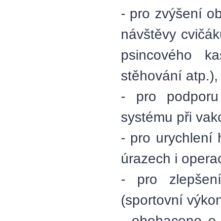
- pro zvýšení o
návštěvy cvičá
psincového ka
stěhování atp.),
- pro podporu 
systému při vakc
- pro urychlení
úrazech i opera
- pro zlepšen
(sportovní výkon
- obohaceno o