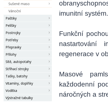
obranyschopnos
Sušené maso
Vánoční
imunitní systém
Paštiky
Pelíšky
Funkční pochou
Postrojky
Potřeby
nastartování 
Přepravky
regenerace v ob
Přílohy
Sítě, autopotahy
Stříhací strojky
Masové pamls
Tašky, batohy
každodenní pod
Vitamíny, doplňky
Vodítka
náročných a str
Výstražné tabulky