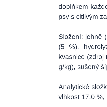
doplňkem každe
psy s citlivým z
Složení: jehně 
(5 %), hydroly
kvasnice (zdroj
g/kg), sušený ší
Analytické slož
vlhkost 17,0 %,