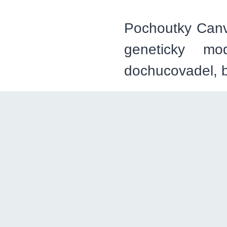
Pochoutky Canv
geneticky mod
dochucovadel, b