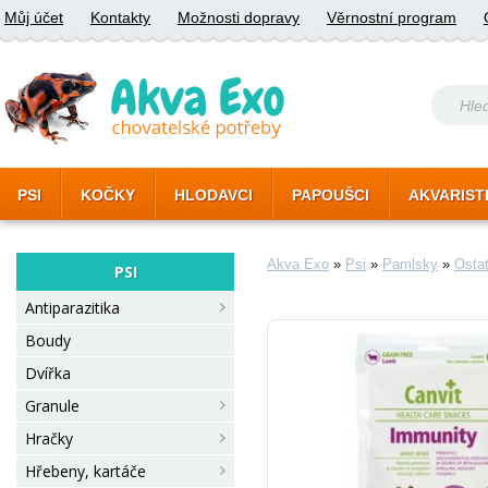
Můj účet
Kontakty
Možnosti dopravy
Věrnostní program
PSI
KOČKY
HLODAVCI
PAPOUŠCI
AKVARIST
Akva Exo
»
Psi
»
Pamlsky
»
Ostat
PSI
Antiparazitika
Boudy
Dvířka
Granule
Hračky
Hřebeny, kartáče