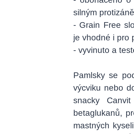
silným protizán
- Grain Free s
je vhodné i pro 
- vyvinuto a tes
Pamlsky se pod
výcviku nebo d
snacky Canvit
betaglukanů, pr
mastných kyseli