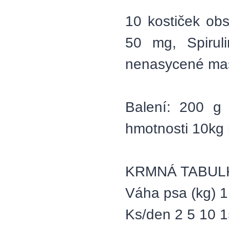
10 kostiček ob
50 mg, Spiru
nenasycené mas
Balení: 200 g 
hmotnosti 10kg 
KRMNÁ TABUL
Váha psa (kg) 1
Ks/den 2 5 10 