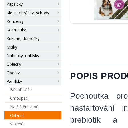
Kapsičky
Klece, ohrádky, schody
Konzervy
Kosmetika
Kukaně, domečky
Misky
Náhubky, ohlávky
Oblečky
Obojky
POPIS PRO
Pamlsky
Bůvolí kůže
Pochoutka pr
Chroupací
nastartování 
Na čištění zubů
Ostatní
prebiotik a 
Sušené