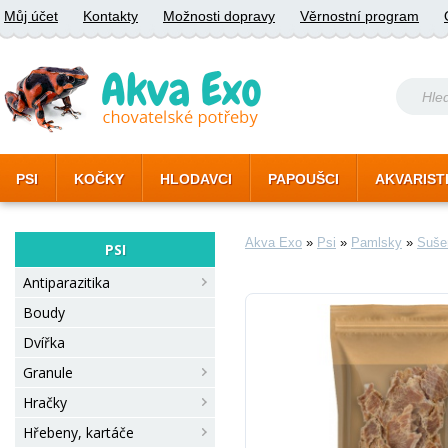
Můj účet
Kontakty
Možnosti dopravy
Věrnostní program
PSI
KOČKY
HLODAVCI
PAPOUŠCI
AKVARIST
Akva Exo
»
Psi
»
Pamlsky
»
Suše
PSI
Antiparazitika
Boudy
Dvířka
Granule
Hračky
Hřebeny, kartáče