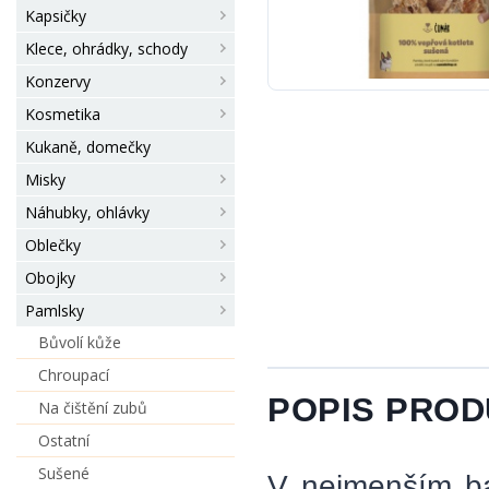
Kapsičky
Klece, ohrádky, schody
Konzervy
Kosmetika
Kukaně, domečky
Misky
Náhubky, ohlávky
Oblečky
Obojky
Pamlsky
Bůvolí kůže
Chroupací
POPIS PRO
Na čištění zubů
Ostatní
Sušené
V nejmenším ba