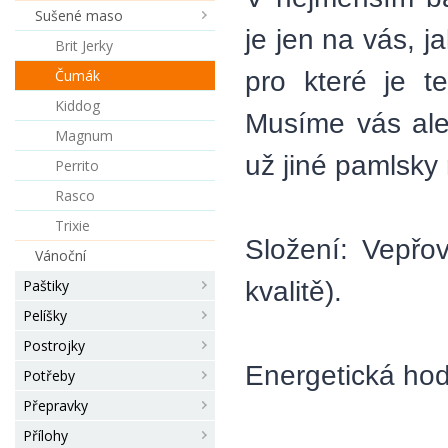
Sušené maso
je jen na vás, 
Brit Jerky
pro které je t
Čumák
Kiddog
Musíme vás ale 
Magnum
už jiné pamlsky
Perrito
Rasco
Trixie
Složení: Vepřo
Vánoční
kvalitě).
Paštiky
Pelíšky
Postrojky
Energetická hod
Potřeby
Přepravky
Přílohy