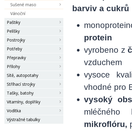
Sušené maso
barviv a cukrů
Vánoční
Paštiky
monoprotei
Pelíšky
protein
Postrojky
vyrobeno z
č
Potřeby
Přepravky
vzduchem
Přílohy
vysoce kval
Sítě, autopotahy
Stříhací strojky
vhodné pro B
Tašky, batohy
vysoký obs
Vitamíny, doplňky
mléčného 
Vodítka
Výstražné tabulky
mikroflóru,
p