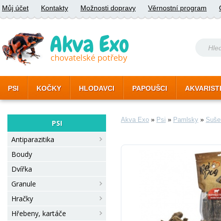
Můj účet
Kontakty
Možnosti dopravy
Věrnostní program
PSI
KOČKY
HLODAVCI
PAPOUŠCI
AKVARIST
Akva Exo
»
Psi
»
Pamlsky
»
Suše
PSI
Antiparazitika
Boudy
Dvířka
Granule
Hračky
Hřebeny, kartáče