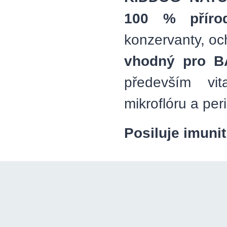
100 % přírod
konzervanty, oc
vhodný pro 
především vi
mikroflóru a peri
Posiluje imuni