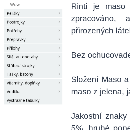
Rinti je maso 
Wow
Pelíšky
zpracováno, 
Postrojky
přirozených láte
Potřeby
Přepravky
Přílohy
Bez ochucovadel
Sítě, autopotahy
Stříhací strojky
Tašky, batohy
Složení Maso a
Vitamíny, doplňky
maso z jelena, já
Vodítka
Výstražné tabulky
Jakostní znaky 
5%, hrubé pope