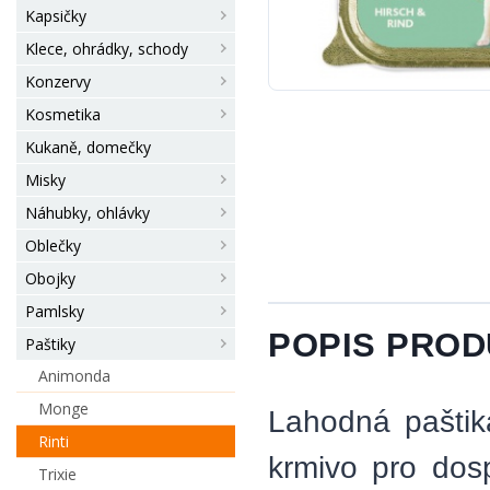
Kapsičky
Klece, ohrádky, schody
Konzervy
Kosmetika
Kukaně, domečky
Misky
Náhubky, ohlávky
Oblečky
Obojky
Pamlsky
POPIS PRO
Paštiky
Animonda
Monge
Lahodná paštik
Rinti
krmivo pro dos
Trixie