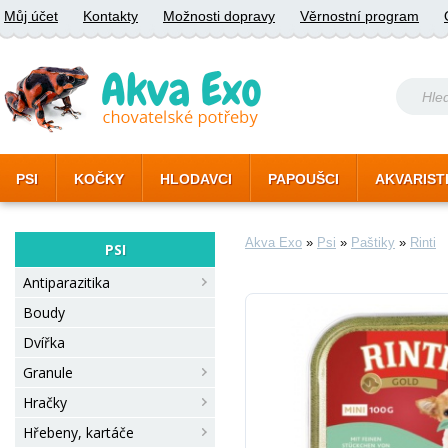
Můj účet
Kontakty
Možnosti dopravy
Věrnostní program
PSI
KOČKY
HLODAVCI
PAPOUŠCI
AKVARIST
Akva Exo
»
Psi
»
Paštiky
»
Rinti
PSI
Antiparazitika
Boudy
Dvířka
Granule
Hračky
Hřebeny, kartáče