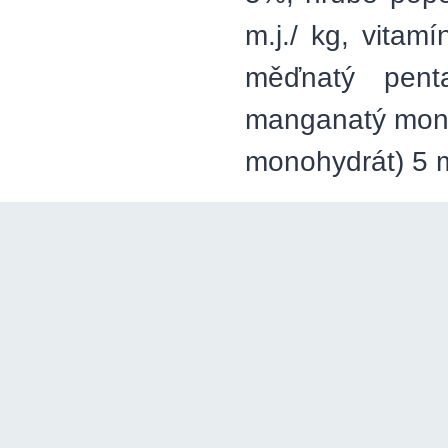
m.j./ kg, vitam
měďnatý pent
manganatý monoh
monohydrát) 5 mg