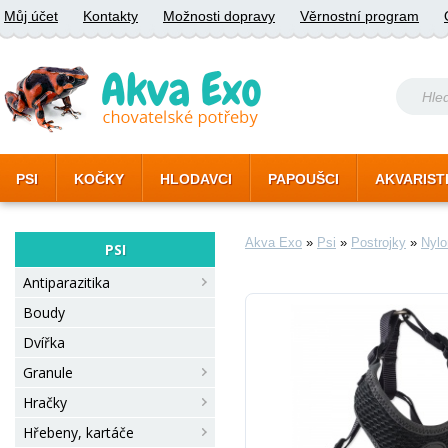
Můj účet
Kontakty
Možnosti dopravy
Věrnostní program
PSI
KOČKY
HLODAVCI
PAPOUŠCI
AKVARIST
Akva Exo
»
Psi
»
Postrojky
»
Nylo
PSI
Antiparazitika
Boudy
Dvířka
Granule
Hračky
Hřebeny, kartáče