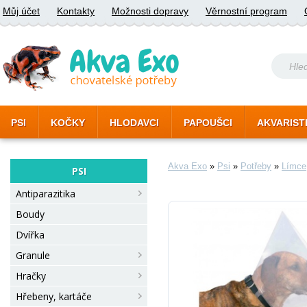
Můj účet
Kontakty
Možnosti dopravy
Věrnostní program
PSI
KOČKY
HLODAVCI
PAPOUŠCI
AKVARIST
Akva Exo
»
Psi
»
Potřeby
»
Límce
PSI
Antiparazitika
Boudy
Dvířka
Granule
Hračky
Hřebeny, kartáče