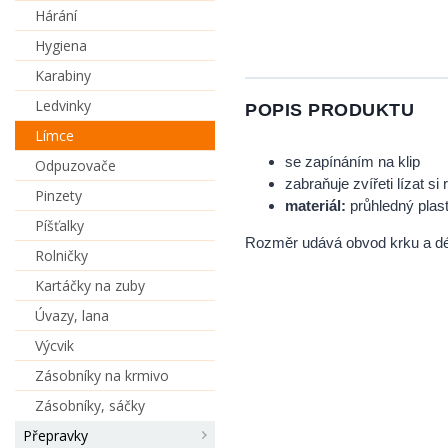
Hárání
Hygiena
Karabiny
Ledvinky
POPIS PRODUKTU
Límce
se zapínáním na klip
Odpuzovače
zabraňuje zvířeti lízat s
Pinzety
materiál:
průhledný plas
Píšťalky
Rozměr udává obvod krku a dé
Rolničky
Kartáčky na zuby
Úvazy, lana
Výcvik
Zásobníky na krmivo
Zásobníky, sáčky
Přepravky