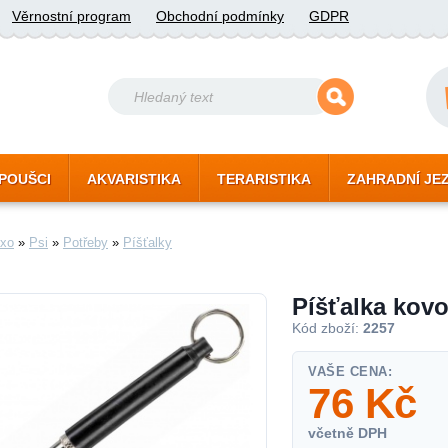
Věrnostní program
Obchodní podmínky
GDPR
POUŠCI
AKVARISTIKA
TERARISTIKA
ZAHRADNÍ JE
xo
»
Psi
»
Potřeby
»
Píšťalky
Píšťalka kovo
Kód zboží:
2257
VAŠE CENA:
76
Kč
včetně DPH