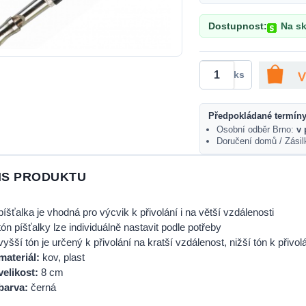
Dostupnost:
Na sk
ks
Předpokládané termíny
Osobní odběr Brno:
v 
Doručení domů / Zási
IS PRODUKTU
píšťalka je vhodná pro výcvik k přivolání i na větší vzdálenosti
tón píšťalky lze individuálně nastavit podle potřeby
vyšší tón je určený k přivolání na kratší vzdálenost, nižší tón k přivo
materiál:
kov, plast
velikost:
8 cm
barva:
černá