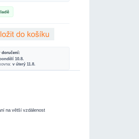
ladě
 doručení:
pondělí 10.8.
lkovna:
v úterý 11.8.
lání na větší vzdálenost