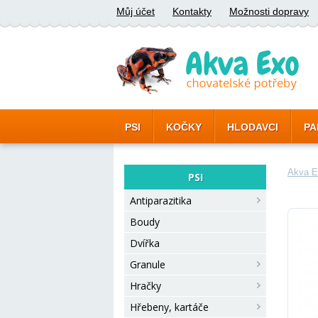
Můj účet
Kontakty
Možnosti dopravy
PSI
KOČKY
HLODAVCI
PA
Akva E
PSI
Antiparazitika
Boudy
Dvířka
Granule
Hračky
Hřebeny, kartáče