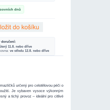
acovních dnů
 doručení:
úterý 11.8. nebo dříve
lkovna:
ve středu 12.8. nebo dříve
mazlíčků určený pro celotělovou péči o
 použití. Je vybaven vysoce výkonným
esný a tichý provoz – ideální pro citlivé