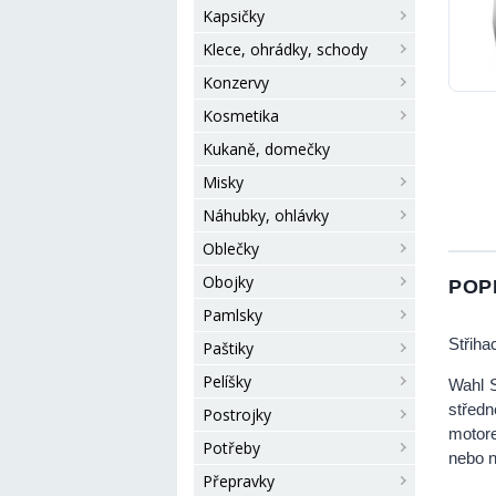
Kapsičky
Klece, ohrádky, schody
Konzervy
Kosmetika
Kukaně, domečky
Misky
Náhubky, ohlávky
Oblečky
Obojky
POP
Pamlsky
Střiha
Paštiky
Pelíšky
Wahl S
střed
Postrojky
motore
Potřeby
nebo n
Přepravky