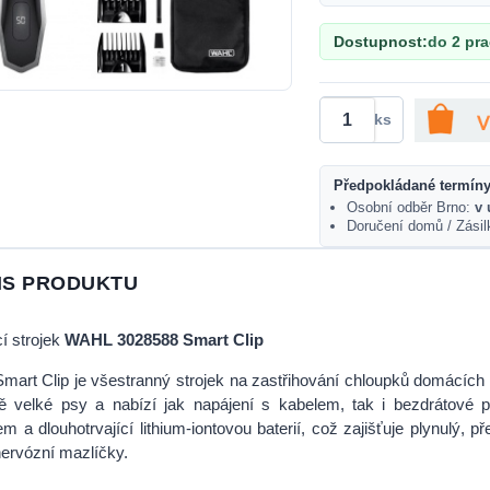
Dostupnost:
do 2 pr
ks
Předpokládané termíny
Osobní odběr Brno:
v 
Doručení domů / Zási
IS PRODUKTU
cí strojek
WAHL 3028588 Smart Clip
mart Clip je všestranný strojek na zastřihování chloupků domácích 
ně velké psy a nabízí jak napájení s kabelem, tak i bezdrátové
m a dlouhotrvající lithium-iontovou baterií, což zajišťuje plynulý, př
ervózní mazlíčky.