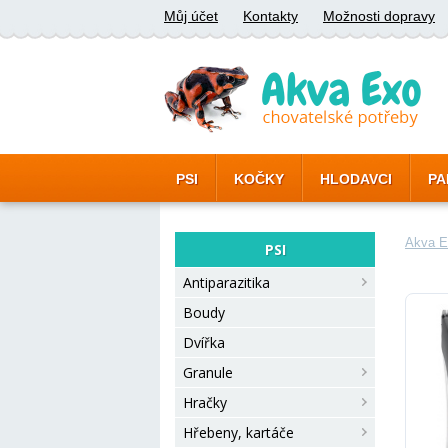
Můj účet
Kontakty
Možnosti dopravy
PSI
KOČKY
HLODAVCI
PA
Akva E
PSI
Antiparazitika
Boudy
Dvířka
Granule
Hračky
Hřebeny, kartáče