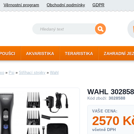
Věrnostní program
Obchodní podmínky
GDPR
POUŠCI
AKVARISTIKA
TERARISTIKA
ZAHRADNÍ JE
xo
»
Psi
»
Stříhací strojky
»
Wahl
WAHL 3028588
Kód zboží:
3028588
VAŠE CENA:
2570
K
včetně DPH