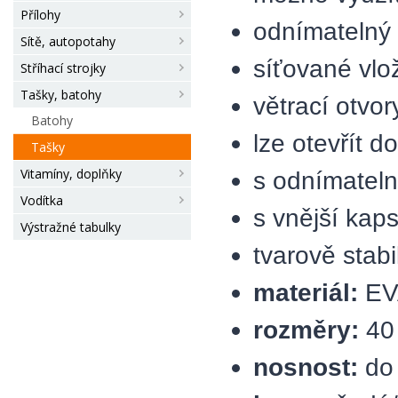
Přílohy
odnímatelný v
Sítě, autopotahy
síťované vlož
Stříhací strojky
Tašky, batohy
větrací otvor
Batohy
lze otevřít d
Tašky
Vitamíny, doplňky
s odnímatel
Vodítka
s vnější kap
Výstražné tabulky
tvarově stabi
materiál:
EV
rozměry:
40
nosnost:
do