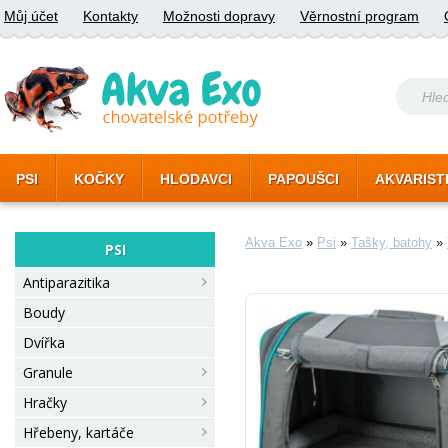
Můj účet
Kontakty
Možnosti dopravy
Věrnostní program
PSI
KOČKY
HLODAVCI
PAPOUŠCI
AKVARIST
Akva Exo
»
Psi
»
Tašky, batohy
»
PSI
Antiparazitika
Boudy
Dvířka
Granule
Hračky
Hřebeny, kartáče