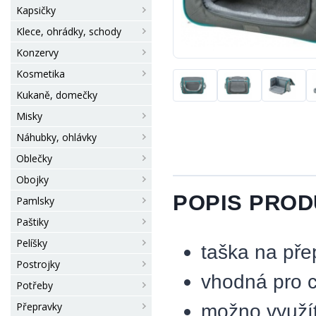
Kapsičky
Klece, ohrádky, schody
Konzervy
Kosmetika
Kukaně, domečky
Misky
Náhubky, ohlávky
Oblečky
Obojky
POPIS PRO
Pamlsky
Paštiky
Pelíšky
taška na pře
Postrojky
vhodná pro 
Potřeby
Přepravky
možno využít 