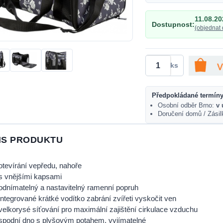
11.08.20
Dostupnost:
(objednat 
ks
Předpokládané termíny
Osobní odběr Brno:
v 
Doručení domů / Zási
IS PRODUKTU
otevírání vepředu, nahoře
s vnějšími kapsami
odnímatelný a nastavitelný ramenní popruh
integrované krátké vodítko zabrání zvířeti vyskočit ven
velkorysé síťování pro maximální zajištění cirkulace vzduchu
spodní dno s plyšovým potahem, vyjímatelné