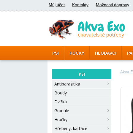
Můj účet
Kontakty
Možnosti dopravy
PSI
KOČKY
HLODAVCI
PA
Akva E
PSI
Antiparazitika
Boudy
Dvířka
Granule
Hračky
Hřebeny, kartáče