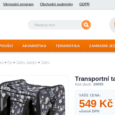
Věrnostní program
Obchodní podmínky
GDPR
POUŠCI
AKVARISTIKA
TERARISTIKA
ZAHRADNÍ JE
xo
»
Psi
»
Tašky, batohy
»
Tašky
Transportní 
Kód zboží:
28895
VAŠE CENA:
549
Kč
včetně DPH