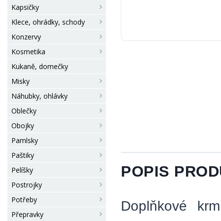
Kapsičky
Klece, ohrádky, schody
Konzervy
Kosmetika
Kukaně, domečky
Misky
Náhubky, ohlávky
Oblečky
Obojky
Pamlsky
Paštiky
POPIS PRO
Pelíšky
Postrojky
Potřeby
Doplňkové krmi
Přepravky