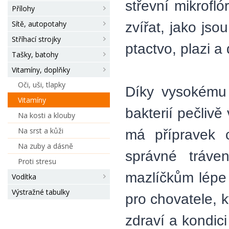
střevní mikrofl
Přílohy
Sítě, autopotahy
zvířat, jako jso
Stříhací strojky
ptactvo, plazi a 
Tašky, batohy
Vitamíny, doplňky
Oči, uši, tlapky
Díky vysokému 
Vitamíny
bakterií pečliv
Na kosti a klouby
Na srst a kůži
má přípravek c
Na zuby a dásně
správné tráve
Proti stresu
mazlíčkům lépe 
Vodítka
Výstražné tabulky
pro chovatele, k
zdraví a kondic