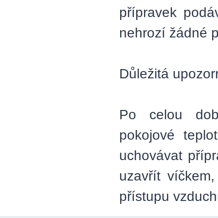
přípravek podáv
nehrozí žádné 
Důležitá upozor
Po celou dobu
pokojové teplo
uchovávat přípr
uzavřít víčkem
přístupu vzduch