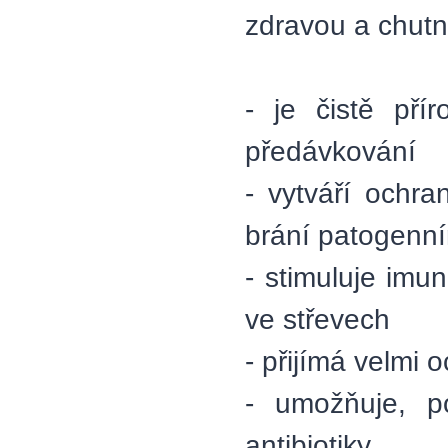
zdravou a chutn
- je čistě pří
předávkování
- vytváří ochra
brání patogenní
- stimuluje imu
ve střevech
- přijímá velmi o
- umožňuje, p
antibiotiky