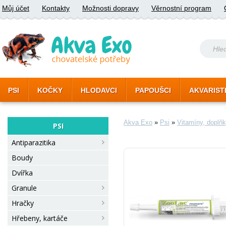
Můj účet
Kontakty
Možnosti dopravy
Věrnostní program
PSI
KOČKY
HLODAVCI
PAPOUŠCI
AKVARIST
Akva Exo
»
Psi
»
Vitamíny, doplň
PSI
Antiparazitika
Boudy
Dvířka
Granule
Hračky
Hřebeny, kartáče