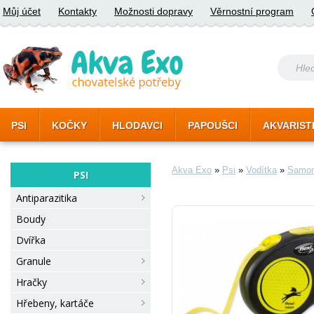
Můj účet
Kontakty
Možnosti dopravy
Věrnostní program
PSI
KOČKY
HLODAVCI
PAPOUŠCI
AKVARIST
Akva Exo
»
Psi
»
Vodítka
»
Samon
PSI
Antiparazitika
Boudy
Dvířka
Granule
Hračky
Hřebeny, kartáče