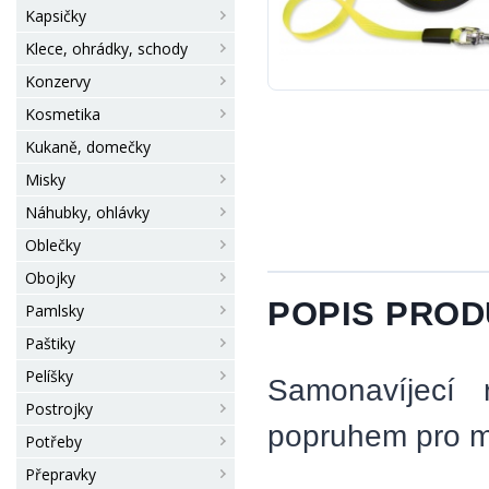
Kapsičky
Klece, ohrádky, schody
Konzervy
Kosmetika
Kukaně, domečky
Misky
Náhubky, ohlávky
Oblečky
Obojky
POPIS PRO
Pamlsky
Paštiky
Pelíšky
Samonavíjecí 
Postrojky
popruhem pro ma
Potřeby
Přepravky