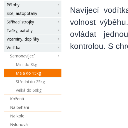
Přílohy
Navíjecí vodít
Sítě, autopotahy
volnost výběhu
Stříhací strojky
Tašky, batohy
ovládat jedn
Vitamíny, doplňky
kontrolou. S ch
Vodítka
Samonavíjecí
Mini do 8kg
Malá do 15kg
Střední do 25kg
Velká do 60kg
Kožená
Na běhání
Na kolo
Nylonová