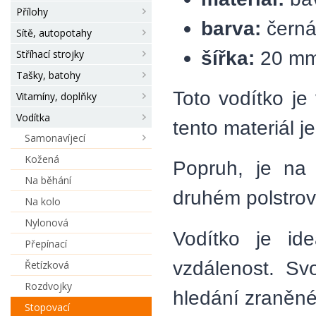
Přílohy
barva:
čern
Sítě, autopotahy
šířka:
20 m
Stříhací strojky
Tašky, batohy
Toto vodítko j
Vitamíny, doplňky
Vodítka
tento materiál j
Samonavíjecí
Kožená
Popruh, je na
Na běhání
druhém polstro
Na kolo
Nylonová
Vodítko je id
Přepínací
vzdálenost. Sv
Řetízková
Rozdvojky
hledání zraněné 
Stopovací