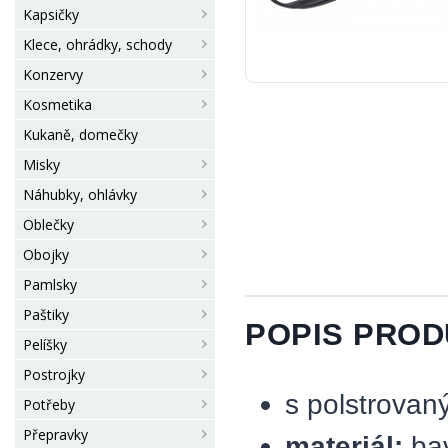
Kapsičky
Klece, ohrádky, schody
Konzervy
Kosmetika
Kukaně, domečky
Misky
Náhubky, ohlávky
Oblečky
Obojky
Pamlsky
Paštiky
POPIS PRO
Pelíšky
Postrojky
s polstrova
Potřeby
Přepravky
materiál:
ba