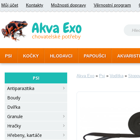
Můj účet
Kontakty
Možnosti dopravy
Věrnostní program
PSI
KOČKY
HLODAVCI
PAPOUŠCI
AKVARIST
Akva Exo
»
Psi
»
Vodítka
»
Stopo
PSI
Antiparazitika
Boudy
Dvířka
Granule
Hračky
Hřebeny, kartáče