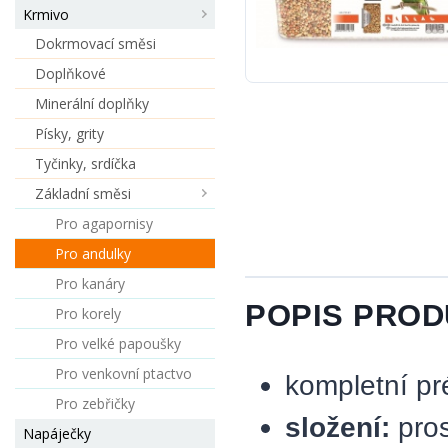
Krmivo
Dokrmovací směsi
Doplňkové
Minerální doplňky
Písky, grity
Tyčinky, srdíčka
Základní směsi
Pro agapornisy
Pro andulky
Pro kanáry
POPIS PRO
Pro korely
Pro velké papoušky
Pro venkovní ptactvo
kompletní pr
Pro zebřičky
složení:
pros
Napáječky