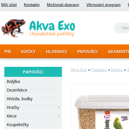
Můj účet
Kontakty
Možnosti dopravy
Věrnostní program
PSI
KOČKY
HLODAVCI
PAPOUŠCI
AKVARIST
Akva Exo
»
Papoušci
»
Krmivo
»
PAPOUŠCI
Bidýlka
Dezinfekce
Hnízda, budky
Hračky
Klece
Koupelničky