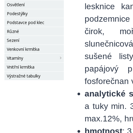
lesknice ka
Osvětlení
Podestýlky
podzemnice 
Podstavce pod klec
čirok, mo
Různé
Sezení
slunečnicov
Venkovní krmítka
sušené list
Vitamíny
papájový pr
Vnitřní krmítka
Výstražné tabulky
fosforečnan
analytické 
a tuky min. 
max.12%, hr
hmotnost
: 3