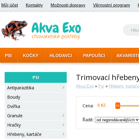
Můj účet
Kontakty
Možnosti dopravy
Věrnostní program
PSI
KOČKY
HLODAVCI
PAPOUŠCI
AKVARIST
Trimovací hřebeny
PSI
Akva Exo
»
Psi
»
Hřebeny, kartáč
Antiparazitika
Boudy
Cena:
Dvířka
Granule
Řadit:
Hračky
Hřebeny, kartáče