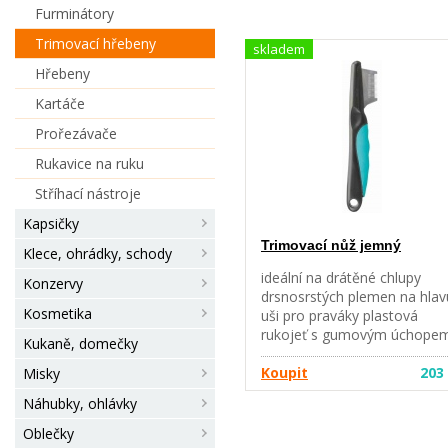
Furminátory
Trimovací hřebeny
skladem
Hřebeny
Kartáče
Prořezávače
Rukavice na ruku
Stříhací nástroje
Kapsičky
Trimovací nůž jemný
Klece, ohrádky, schody
ideální na drátěné chlupy
Konzervy
drsnosrstých plemen na hlav
Kosmetika
uši pro praváky plastová
rukojeť s gumovým úchope
Kukaně, domečky
materiál: nerezová ocel
velikost: 19 cm
Koupit
203
Misky
Náhubky, ohlávky
Oblečky