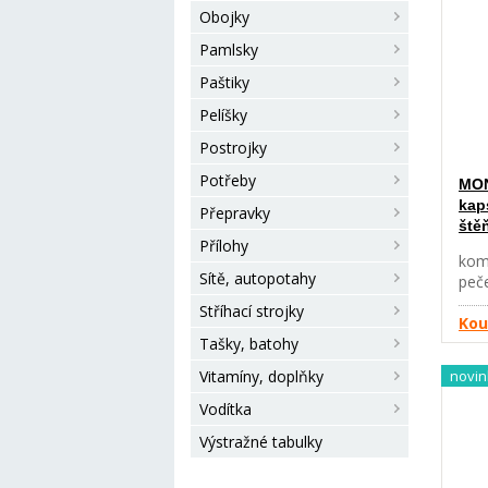
dlou
Obojky
pro
kon
Pamlsky
boha
Paštiky
voňa
umo
Pelíšky
a p
zach
Postrojky
vita
Potřeby
MON
mod
kap
krm
Přepravky
ště
otev
Přílohy
Slož
kom
Ped
Sítě, autopotahy
peč
krm
mas
Stříhací strojky
dvo
obi
Kou
čer
Tašky, batohy
gluk
psy 
pod
Vitamíny, doplňky
novin
barv
maso
Vodítka
živ
Výstražné tabulky
(krů
min