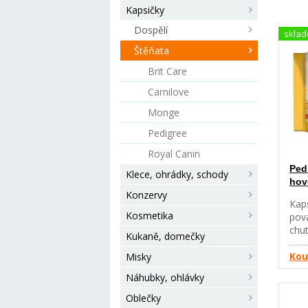
Kapsičky
Dospělí
skla
Štěňata
Brit Care
Carnilove
Monge
Pedigree
Royal Canin
Ped
Klece, ohrádky, schody
hově
Konzervy
Kaps
Kosmetika
pov
chu
Kukaně, domečky
maz
potě
Kou
Misky
poc
Náhubky, ohlávky
unik
kap
Oblečky