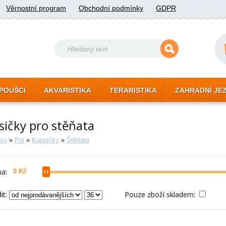
Věrnostní program
Obchodní podmínky
GDPR
POUŠCI
AKVARISTIKA
TERARISTIKA
ZAHRADNÍ JE
sičky pro stěňata
xo
»
Psi
»
Kapsičky
»
Štěňata
a:
it:
Pouze zboží skladem: