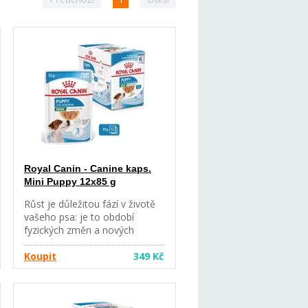
Royal Canin - Canine kaps.
Mini Puppy 12x85 g
Růst je důležitou fází v životě
vašeho psa: je to období
fyzických změn a nových
objevů. Když vaše štěně stále
roste, je důležité podávat mu
Koupit
349 Kč
stravu, která bude podporovat
jeho optimální zdraví. Složení
kapsičky pro malá štěňata