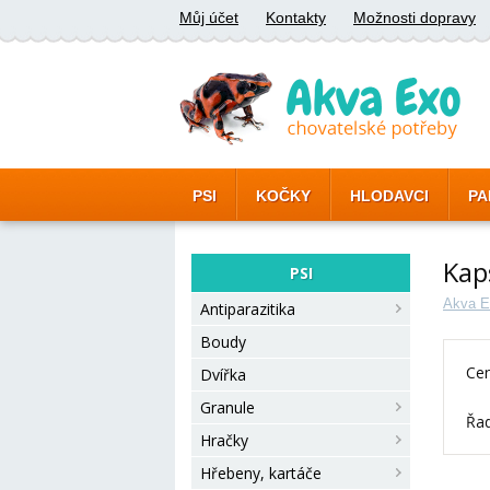
Můj účet
Kontakty
Možnosti dopravy
PSI
KOČKY
HLODAVCI
PA
Kap
PSI
Akva E
Antiparazitika
Boudy
Cen
Dvířka
Granule
Řad
Hračky
Hřebeny, kartáče