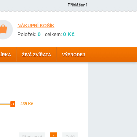
Přihlášení
NÁKUPNÍ KOŠÍK
0
0 Kč
Položek:
celkem:
ZÍRKA
ŽIVÁ ZVÍŘATA
VÝPRODEJ
Předchozí
1
Další