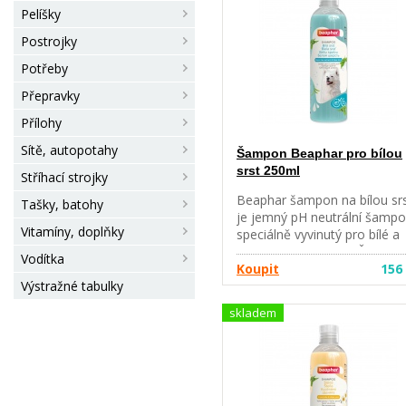
Pelíšky
Postrojky
Potřeby
Přepravky
Přílohy
Sítě, autopotahy
Šampon Beaphar pro bílou
srst 250ml
Stříhací strojky
Beaphar šampon na bílou sr
Tašky, batohy
je jemný pH neutrální šamp
Vitamíny, doplňky
speciálně vyvinutý pro bílé a
světle zbarvené psy. Šampon
Vodítka
obohacen o extrakt ze
Koupit
156
Výstražné tabulky
zeleného čaje a aloe vera,
udržuje srst jemnou a lesklo
skladem
podporuje její přirozenou bí
barvu. Váš pes bude vonět
čistotou a svěžestí. Návod k
použití Namočte srst vašeho
psa teplou vodou. Vmasírujt