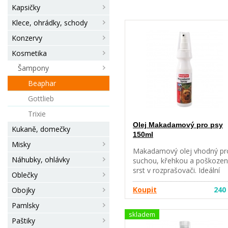
Kapsičky
Klece, ohrádky, schody
Konzervy
Kosmetika
Šampony
Beaphar
Gottlieb
Trixie
Olej Makadamový pro psy
Kukaně, domečky
150ml
Misky
Makadamový olej vhodný pr
Náhubky, ohlávky
suchou, křehkou a poškoze
srst v rozprašovači. Ideální
Oblečky
kondicionér pro krátko a
dlouhosrsté psy, který po
Koupit
240
Obojky
nanesení dává jejich srsti
Pamlsky
jemný lesk. Číslo schválení V
skladem
149-21/C
Paštiky