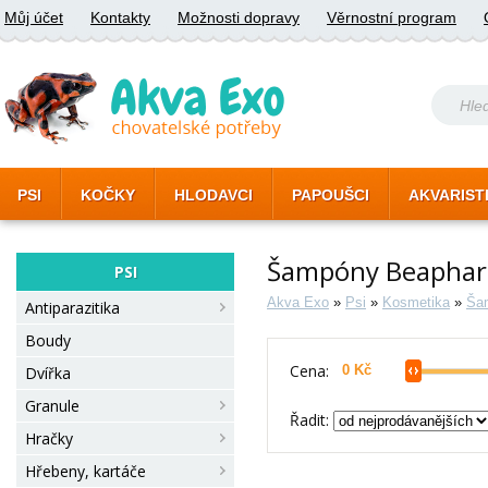
Můj účet
Kontakty
Možnosti dopravy
Věrnostní program
PSI
KOČKY
HLODAVCI
PAPOUŠCI
AKVARIST
Šampóny Beaphar 
PSI
Akva Exo
»
Psi
»
Kosmetika
»
Ša
Antiparazitika
Boudy
Cena:
Dvířka
Granule
Řadit:
Hračky
Hřebeny, kartáče