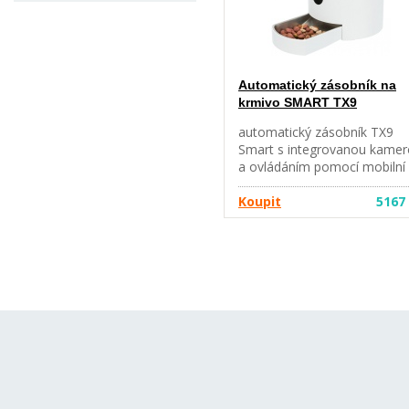
kláves snadná údržba (miska
lze mýt v myčce nádobí) s U
připojením nebo volitelně na
baterie (4 x D Mono baterie
nejsou součástí) včetně USB
Automatický zásobník na
kabelu (adaptér je k dispozici
krmivo SMART TX9
samostatně jako položka č.
12709) baterie musí být
automatický zásobník TX9
vyjmuty při použití mikro US
Smart s integrovanou kame
a ovládáním pomocí mobilní
aplikace lze naprogramovat 
6 jídel denně až do 2,8 l
Koupit
5167
suchého krmiva vhodné na
suché krmivo o velikosti kou
s maximálním průměrem 15
mm ovládání pomocí aplikac
integrovaný širokoúhlý
fotoaparát s infračerveným
nočním viděním a detekcí
pohybu umožňuje kdykoli
pořizovat fotografie a
videa stejně jako přenášet
video v přímém přenosu