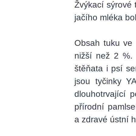
Žvýkací sýrové
jačího mléka b
Obsah tuku ve 
nižší než 2 %.
štěňata i psí s
jsou tyčinky Y
dlouhotrvající
přírodní pamlse
a zdravé ústní 