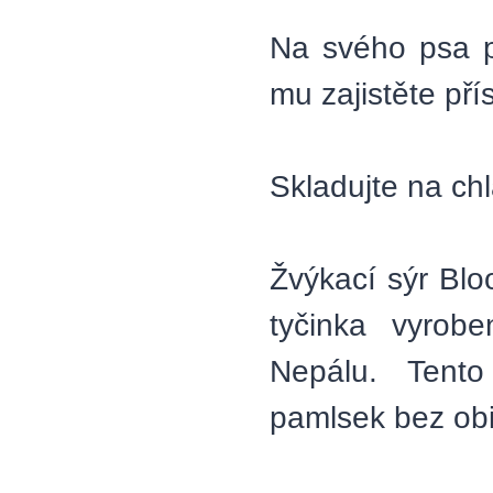
Na svého psa p
mu zajistěte pří
Skladujte na c
Žvýkací sýr Blo
tyčinka vyrob
Nepálu. Tento
pamlsek bez obiln