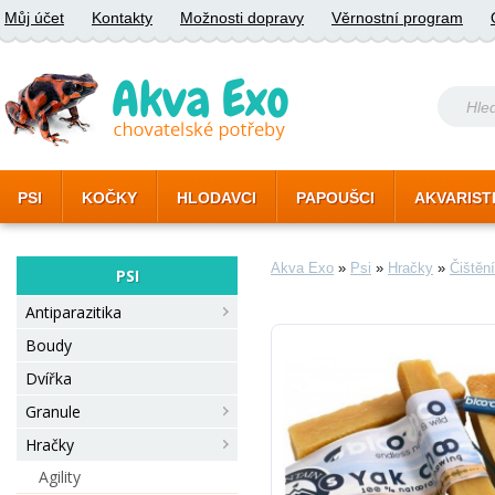
Můj účet
Kontakty
Možnosti dopravy
Věrnostní program
PSI
KOČKY
HLODAVCI
PAPOUŠCI
AKVARIST
Akva Exo
»
Psi
»
Hračky
»
Čištěn
PSI
Antiparazitika
Boudy
Dvířka
Granule
Hračky
Agility