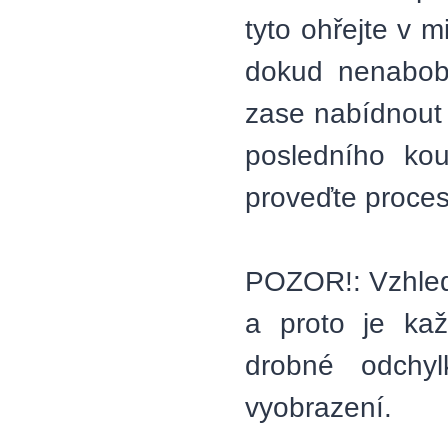
tyto ohřejte v 
dokud nenabobt
zase nabídnout 
posledního kous
proveďte proces
POZOR!: Vzhlede
a proto je ka
drobné odchyl
vyobrazení.