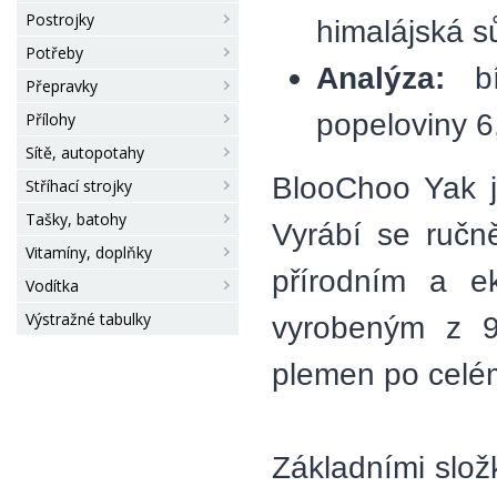
Postrojky
himalájská s
Potřeby
Analýza:
bí
Přepravky
popeloviny 6
Přílohy
Sítě, autopotahy
BlooChoo Yak j
Stříhací strojky
Tašky, batohy
Vyrábí se ručn
Vitamíny, doplňky
přírodním a e
Vodítka
Výstražné tabulky
vyrobeným z 99
plemen po celé
Základními slo