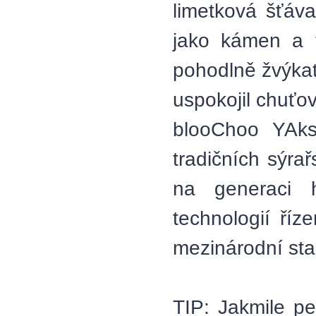
limetková šťáv
jako kámen a v
pohodlně žvýkat
uspokojil chuťo
blooChoo YAks
tradičních sýr
na generaci h
technologií ří
mezinárodní sta
TIP: Jakmile p