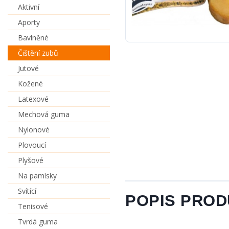
Aktivní
Aporty
Bavlněné
Čištění zubů
Jutové
Kožené
Latexové
Mechová guma
Nylonové
Plovoucí
Plyšové
Na pamlsky
Svítící
POPIS PRO
Tenisové
Tvrdá guma