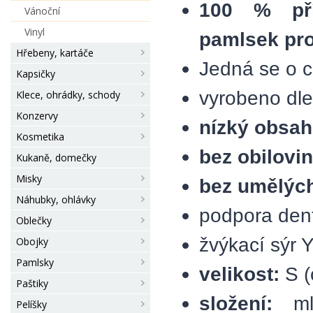
100 % pří
Vánoční
Vinyl
pamlsek pr
Hřebeny, kartáče
Jedná se o c
Kapsičky
vyrobeno dle
Klece, ohrádky, schody
Konzervy
nízký obsah
Kosmetika
bez obilovin
Kukaně, domečky
Misky
bez umělých
Náhubky, ohlávky
podpora dent
Oblečky
žvýkací sýr 
Obojky
Pamlsky
velikost:
S (
Paštiky
složení:
m
Pelíšky