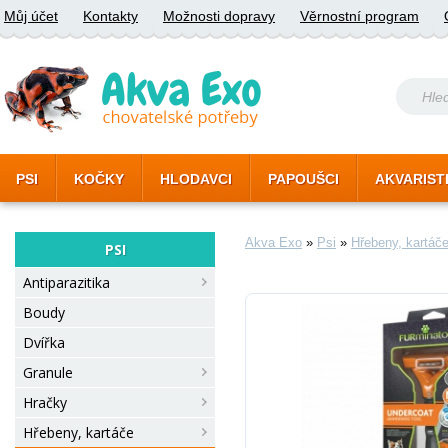
Můj účet
Kontakty
Možnosti dopravy
Věrnostní program
PSI
KOČKY
HLODAVCI
PAPOUŠCI
AKVARIST
Akva Exo
»
Psi
»
Hřebeny, kartáč
PSI
Antiparazitika
Boudy
Dvířka
Granule
Hračky
Hřebeny, kartáče