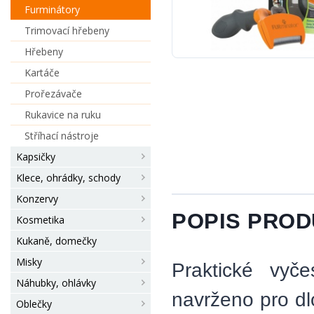
Furminátory
Trimovací hřebeny
Hřebeny
Kartáče
Prořezávače
Rukavice na ruku
Stříhací nástroje
Kapsičky
Klece, ohrádky, schody
Konzervy
POPIS PRO
Kosmetika
Kukaně, domečky
Misky
Praktické vyč
Náhubky, ohlávky
navrženo pro d
Oblečky