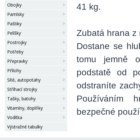
41 kg.
Obojky
Pamlsky
Paštiky
Zubatá hrana z 
Pelíšky
Postrojky
Dostane se hlu
Potřeby
tomu jemně o
Přepravky
podstatě od po
Přílohy
Sítě, autopotahy
odstraníte zach
Stříhací strojky
Používáním hr
Tašky, batohy
Vitamíny, doplňky
bezpečné použív
Vodítka
Výstražné tabulky