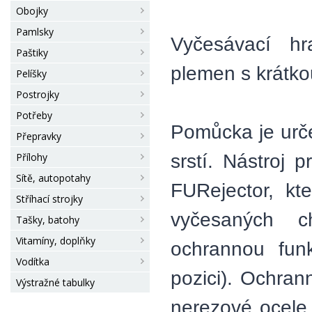
Obojky
Pamlsky
Vyčesávací hr
Paštiky
plemen s krátkou
Pelíšky
Postrojky
Potřeby
Pomůcka je urče
Přepravky
srstí. Nástroj 
Přílohy
Sítě, autopotahy
FURejector, kt
Stříhací strojky
vyčesaných ch
Tašky, batohy
Vitamíny, doplňky
ochrannou funk
Vodítka
pozici). Ochran
Výstražné tabulky
nerezové ocele