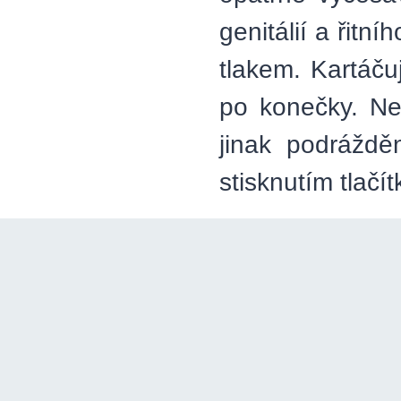
genitálií a řitn
tlakem. Kartáču
po konečky. Ne
jinak podráždě
stisknutím tlačí