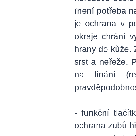
(není potřeba n
je ochrana v p
okraje chrání 
hrany do kůže. 
srst a neřeže. P
na línání (
pravděpodobnost
- funkční tlačí
ochrana zubů h