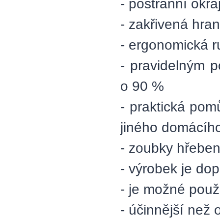
- postranní okr
- zakřivená hran
- ergonomická r
- pravidelným 
o 90 %
- praktická pom
jiného domácího
- zoubky hřeben
- výrobek je dop
- je možné použí
- účinnější než