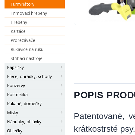
Furminátory
Trimovací hřebeny
Hřebeny
Kartáče
Prořezávače
Rukavice na ruku
Stříhací nástroje
Kapsičky
Klece, ohrádky, schody
Konzervy
POPIS PRO
Kosmetika
Kukaně, domečky
Misky
Patentované, ve
Náhubky, ohlávky
krátkostrsté psy
Oblečky