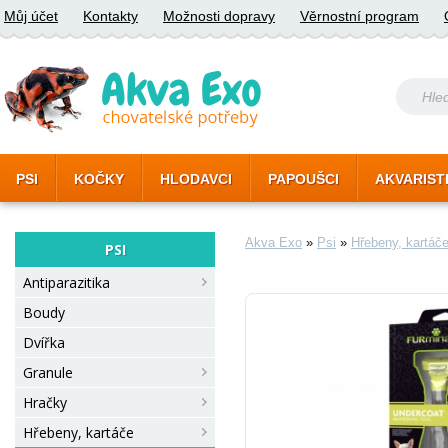
Můj účet
Kontakty
Možnosti dopravy
Věrnostní program
PSI
KOČKY
HLODAVCI
PAPOUŠCI
AKVARIST
Akva Exo
»
Psi
»
Hřebeny, kartáč
PSI
Antiparazitika
Boudy
Dvířka
Granule
Hračky
Hřebeny, kartáče