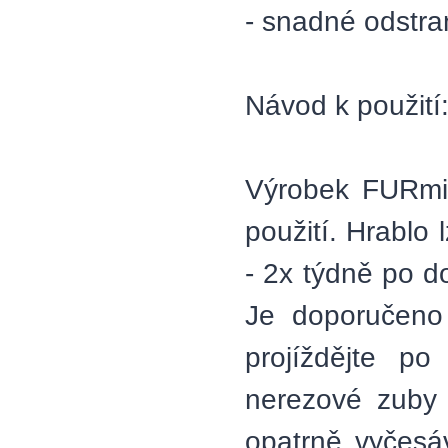
- snadné odstr
Návod k použití
Výrobek FURmin
použití. Hrablo 
- 2x týdně po d
Je doporučeno
projíždějte po
nerezové zuby 
opatrně vyčesáv