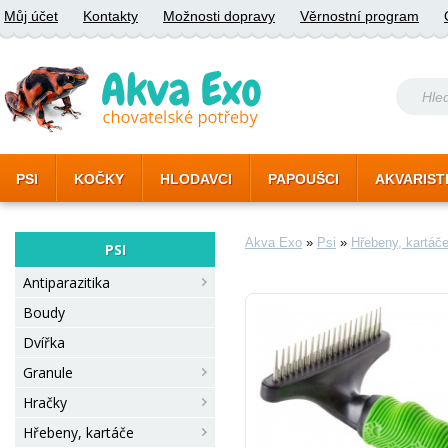
Můj účet
Kontakty
Možnosti dopravy
Věrnostní program
PSI
KOČKY
HLODAVCI
PAPOUŠCI
AKVARIST
Akva Exo
»
Psi
»
Hřebeny, kartáč
PSI
Antiparazitika
Boudy
Dvířka
Granule
Hračky
Hřebeny, kartáče