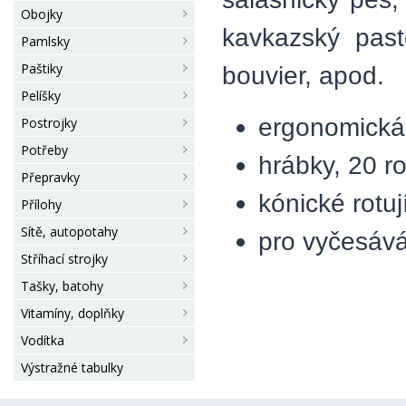
Obojky
kavkazský past
Pamlsky
Paštiky
bouvier, apod.
Pelíšky
ergonomická 
Postrojky
Potřeby
hrábky, 20 r
Přepravky
kónické rotuj
Přílohy
Sítě, autopotahy
pro vyčesává
Stříhací strojky
Tašky, batohy
Vitamíny, doplňky
Vodítka
Výstražné tabulky