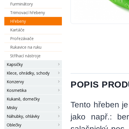
Furminátory
Trimovací hřebeny
Hřebeny
Kartáče
Prořezávače
Rukavice na ruku
Stříhací nástroje
Kapsičky
Klece, ohrádky, schody
Konzervy
POPIS PRO
Kosmetika
Kukaně, domečky
Tento hřeben je
Misky
jako např.: be
Náhubky, ohlávky
Oblečky
salašnický pes,