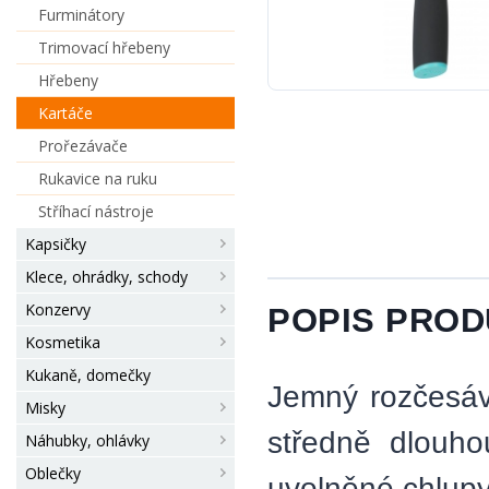
Furminátory
Trimovací hřebeny
Hřebeny
Kartáče
Prořezávače
Rukavice na ruku
Stříhací nástroje
Kapsičky
Klece, ohrádky, schody
Konzervy
POPIS PRO
Kosmetika
Kukaně, domečky
Jemný rozčesáv
Misky
středně dlouho
Náhubky, ohlávky
Oblečky
uvolněné chlupy 