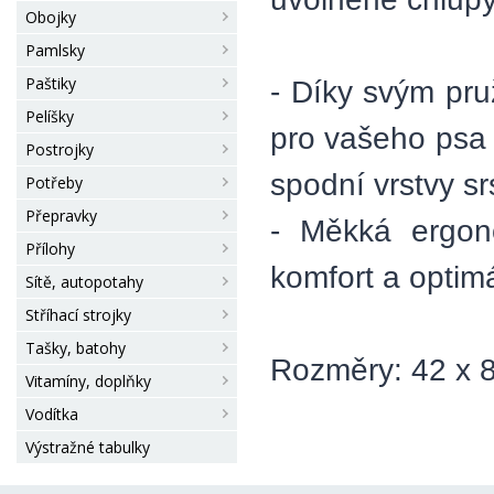
Obojky
Pamlsky
Paštiky
- Díky svým pru
Pelíšky
pro vašeho psa 
Postrojky
spodní vrstvy srs
Potřeby
Přepravky
- Měkká ergono
Přílohy
komfort a optim
Sítě, autopotahy
Stříhací strojky
Tašky, batohy
Rozměry: 42 x 
Vitamíny, doplňky
Vodítka
Výstražné tabulky