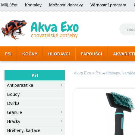
Můj účet
Kontakty
Možnosti dopravy
Věrnostní program
PSI
KOČKY
HLODAVCI
PAPOUŠCI
AKVARIST
Akva Exo
»
Psi
»
Hřebeny, kartáč
PSI
Antiparazitika
Boudy
Dvířka
Granule
Hračky
Hřebeny, kartáče