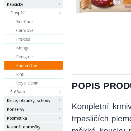
Kapsičky
Dospělí
Brit Care
Carnilove
Friskies
Monge
Pedigree
Purina One
Rinti
Royal Canin
POPIS PRO
Štěňata
Klece, ohrádky, schody
Kompletní krmi
Konzervy
trpasličích ple
Kosmetika
Kukaně, domečky
měkké kousky m