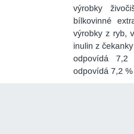
výrobky živo
bílkovinné ext
výrobky z ryb, 
inulin z čekank
odpovídá 7,2
odpovídá 7,2 % h