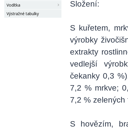
Složení:
Vodítka
Výstražné tabulky
S kuřetem, mrk
výrobky živočiš
extrakty rostli
vedlejší výrob
čekanky 0,3 %)
7,2 % mrkve; 0
7,2 % zelených f
S hovězím, br