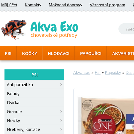
Můj účet
Kontakty
Možnosti dopravy
Věrnostní program
PSI
KOČKY
HLODAVCI
PAPOUŠCI
AKVARIST
Akva Exo
»
Psi
»
Kapsičky
»
Dosp
PSI
Antiparazitika
Boudy
Dvířka
Granule
Hračky
Hřebeny, kartáče