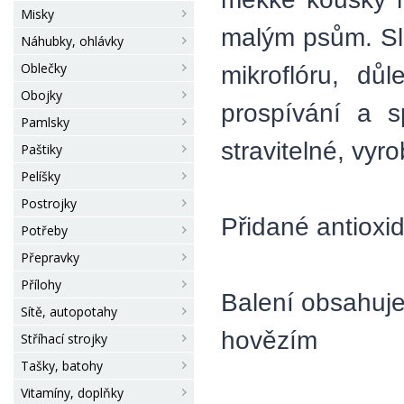
Misky
malým psům. Slo
Náhubky, ohlávky
Oblečky
mikroflóru, důl
Obojky
prospívání a s
Pamlsky
stravitelné, vy
Paštiky
Pelíšky
Postrojky
Přidané antioxi
Potřeby
Přepravky
Přílohy
Balení obsahuje
Sítě, autopotahy
hovězím
Stříhací strojky
Tašky, batohy
Vitamíny, doplňky