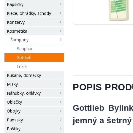
Kapsičky
Klece, ohrádky, schody
Konzervy
Kosmetika
Šampony
Beaphar
Gottlieb
Trixie
Kukaně, domečky
Misky
POPIS PRO
Náhubky, ohlávky
Oblečky
Gottlieb Byli
Obojky
jemný a šetrný 
Pamlsky
Paštiky