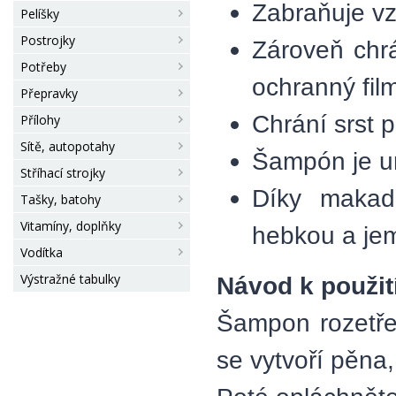
Zabraňuje vz
Pelíšky
Postrojky
Zároveň chr
Potřeby
ochranný film
Přepravky
Chrání srst p
Přílohy
Sítě, autopotahy
Šampón je ur
Stříhací strojky
Díky makad
Tašky, batohy
Vitamíny, doplňky
hebkou a jem
Vodítka
Výstražné tabulky
Návod k použit
Šampon rozetřet
se vytvoří pěna