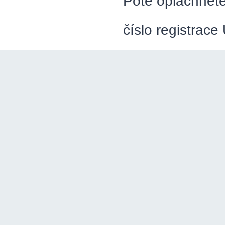
Poté opláchněte
číslo registrac