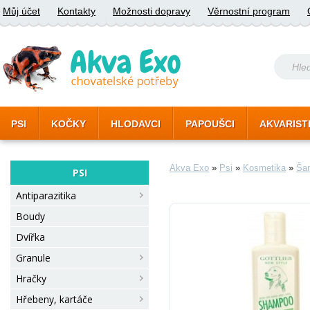
Můj účet
Kontakty
Možnosti dopravy
Věrnostní program
PSI
KOČKY
HLODAVCI
PAPOUŠCI
AKVARIST
Akva Exo
»
Psi
»
Kosmetika
»
Ša
PSI
Antiparazitika
Boudy
Dvířka
Granule
Hračky
Hřebeny, kartáče