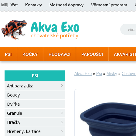
Můj účet
Kontakty
Možnosti dopravy
Věrnostní program
PSI
KOČKY
HLODAVCI
PAPOUŠCI
AKVARIST
Akva Exo
»
Psi
»
Misky
»
Cestovn
PSI
Antiparazitika
Boudy
Dvířka
Granule
Hračky
Hřebeny, kartáče