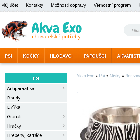
Můj účet
Kontakty
Možnosti dopravy
Věrnostní program
PSI
KOČKY
HLODAVCI
PAPOUŠCI
AKVARIST
Akva Exo
»
Psi
»
Misky
»
Nerezo
PSI
Antiparazitika
Boudy
Dvířka
Granule
Hračky
Hřebeny, kartáče