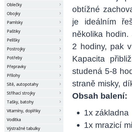
Oblečky
obtížné zachov
Obojky
je ideálním ř
Pamlsky
Paštiky
několika hodin.
Pelíšky
2 hodiny, pak v
Postrojky
Kapacita přibl
Potřeby
Přepravky
studená 5-8 hod
Přílohy
straně misky, dí
Sítě, autopotahy
Stříhací strojky
Obsah balení:
Tašky, batohy
1x základna
Vitamíny, doplňky
Vodítka
1x mrazicí m
Výstražné tabulky