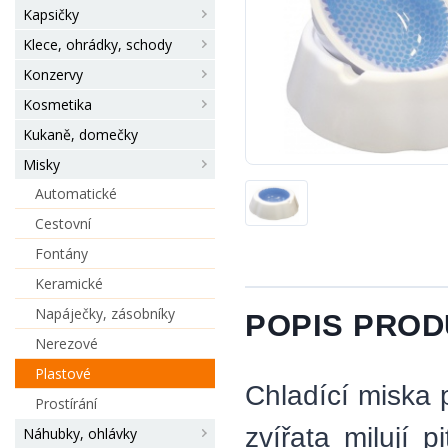
Kapsičky
Klece, ohrádky, schody
Konzervy
Kosmetika
Kukaně, domečky
Misky
Automatické
Cestovní
Fontány
Keramické
Napáječky, zásobníky
POPIS PRO
Nerezové
Plastové
Chladící miska
Prostírání
zvířata milují 
Náhubky, ohlávky