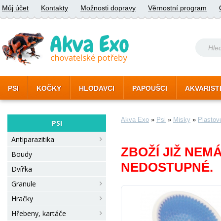
Můj účet
Kontakty
Možnosti dopravy
Věrnostní program
PSI
KOČKY
HLODAVCI
PAPOUŠCI
AKVARIST
Akva Exo
»
Psi
»
Misky
»
Plastov
PSI
Antiparazitika
ZBOŽÍ JIŽ NEM
Boudy
NEDOSTUPNÉ.
Dvířka
Granule
Hračky
Hřebeny, kartáče