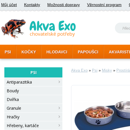
Můj účet
Kontakty
Možnosti dopravy
Věrnostní program
PSI
KOČKY
HLODAVCI
PAPOUŠCI
AKVARIST
Akva Exo
»
Psi
»
Misky
»
Prostírá
PSI
Antiparazitika
Boudy
Dvířka
Granule
Hračky
Hřebeny, kartáče