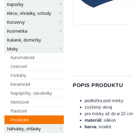
Kapsičky
Klece, ohrádky, schody
Konzervy
Kosmetika
Kukaně, domečky
Misky
Automatické
Cestovní
Fontány
Keramické
POPIS PRODUKTU
Napáječky, zásobníky
podložka pod misky
Nerezové
zvýšený okraj
Plastové
pro misky až do ø 22 cm
Prostírání
materiál
: silikon
barva
: modrá
Náhubky, ohlávky