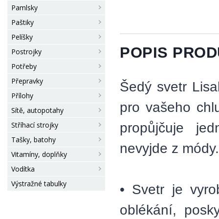
Pamlsky
Paštiky
Pelíšky
POPIS PRO
Postrojky
Potřeby
Přepravky
Šedý svetr Lisa
Přílohy
pro vašeho chlu
Sítě, autopotahy
propůjčuje je
Stříhací strojky
Tašky, batohy
nevyjde z módy.
Vitamíny, doplňky
Vodítka
Výstražné tabulky
• Svetr je vyr
oblékání, posk