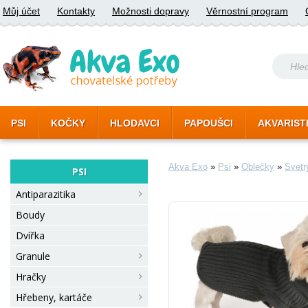
Můj účet
Kontakty
Možnosti dopravy
Věrnostní program
PSI
KOČKY
HLODAVCI
PAPOUŠCI
AKVARIST
Akva Exo
»
Psi
»
Oblečky
»
Svetr
PSI
Antiparazitika
Boudy
Dvířka
Granule
Hračky
Hřebeny, kartáče