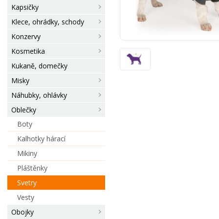
Kapsičky
Klece, ohrádky, schody
Konzervy
Kosmetika
Kukaně, domečky
Misky
Náhubky, ohlávky
Oblečky
Boty
Kalhotky hárací
Mikiny
Pláštěnky
Svetry
Vesty
Obojky