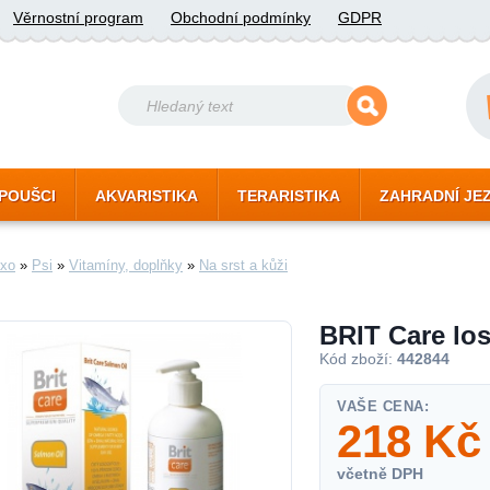
Věrnostní program
Obchodní podmínky
GDPR
POUŠCI
AKVARISTIKA
TERARISTIKA
ZAHRADNÍ JE
xo
»
Psi
»
Vitamíny, doplňky
»
Na srst a kůži
BRIT Care los
Kód zboží:
442844
VAŠE CENA:
218
Kč
včetně DPH