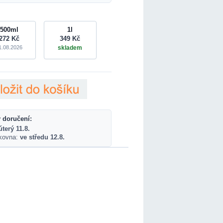
500ml
1l
272 Kč
349 Kč
1.08.2026
skladem
 doručení:
úterý 11.8.
lkovna:
ve středu 12.8.