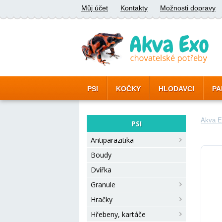
Můj účet
Kontakty
Možnosti dopravy
PSI
KOČKY
HLODAVCI
PA
Akva E
PSI
Antiparazitika
Boudy
Dvířka
Granule
Hračky
Hřebeny, kartáče