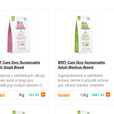
T Care Dog Sustainable
BRIT Care Dog Sustainable
lt Small Breed
Adult Medium Breed
ptura z udržitelných zdrojů
Superprémiové a udržitelné
ovin Kuře a hmyz pro
krmivo šetrné k přírodě určené
pělé psy malých plemen (1
pro zdravé trávení, zmírnění
 kg). Kompletní krmivo pro
stresu, zlepšení kondice a
 Složení: kuře (38 %)
pit
7kg
707 Kč
podporu imunity vhodné pro
Koupit
12kg
1081 Kč
hydrované kuře,
dospělé psy středních plemen v
olyzované kuře), oves (26
běžné zátěži. Receptura z
 dehydrovaný hmyz (14 %),
udržitelných zdrojů surovin