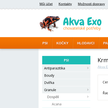
Můj účet
Kontakty
Možnosti dopravy
PSI
KOČKY
HLODAVCI
PA
Krm
PSI
Akva E
Antiparazitika
Boudy
Cen
Dvířka
Granule
Řad
Dospělí
Acana