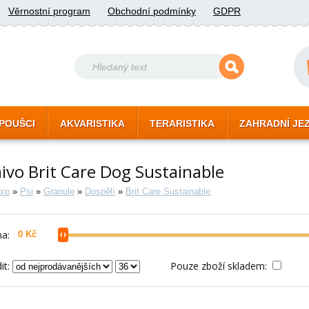
Věrnostní program
Obchodní podmínky
GDPR
POUŠCI
AKVARISTIKA
TERARISTIKA
ZAHRADNÍ JE
ivo Brit Care Dog Sustainable
xo
»
Psi
»
Granule
»
Dospělí
»
Brit Care Sustainable
a:
it:
Pouze zboží skladem: