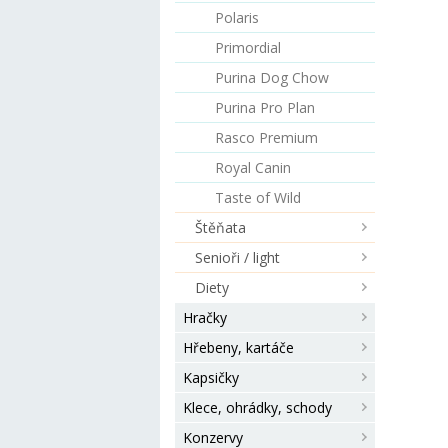
(de
Polaris
hydr
%),
Primordial
suše
tuk,
Purina Dog Chow
kvas
Purina Pro Plan
hra
(260
Rasco Premium
olig
Royal Canin
chon
man
Taste of Wild
mg/k
Štěňata
mg/
mar
Senioři / light
glu
srde
Diety
raky
Hračky
Hřebeny, kartáče
Kapsičky
Klece, ohrádky, schody
Konzervy