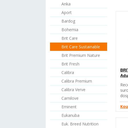
Anka
Aport
Bardog
Bohemia
Brit Care
Brit Care Sustainable
Brit Premium Nature
Brit Fresh
BRI
Calibra
Adu
Calibra Premium
Rece
Calibra Verve
sur
dos
Carnilove
– 10
psy.
Kou
Eminent
(de
Eukanuba
hydr
%),
Euk. Breed Nutrition