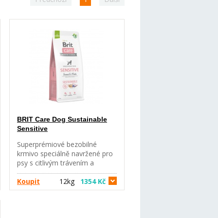
BRIT Care Dog Sustainable
Sensitive
Superprémiové bezobilné
krmivo speciálně navržené pro
psy s citlivým trávením a
intolerancí. Bezobilná receptura
z udržitelných zdrojů surovin
Koupit
12kg
1354 Kč
bohatá na hmyz a rybu pro
citlivé psy a psy s intolerancí.
Kompletní krmivo pro psy.