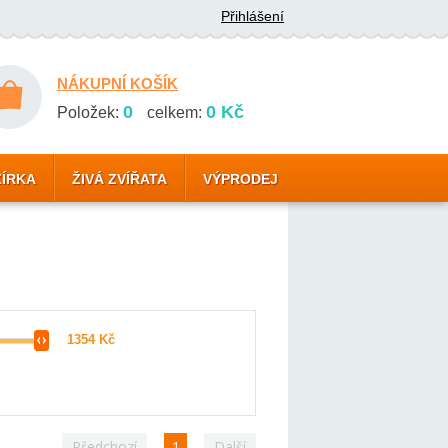
Přihlášení
NÁKUPNÍ KOŠÍK
0
0 Kč
Položek:
celkem:
ZÍRKA
ŽIVÁ ZVÍŘATA
VÝPRODEJ
Předchozí
1
Další