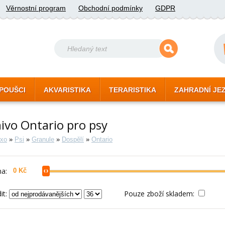
Věrnostní program
Obchodní podmínky
GDPR
POUŠCI
AKVARISTIKA
TERARISTIKA
ZAHRADNÍ JE
ivo Ontario pro psy
xo
»
Psi
»
Granule
»
Dospělí
»
Ontario
a:
it:
Pouze zboží skladem: