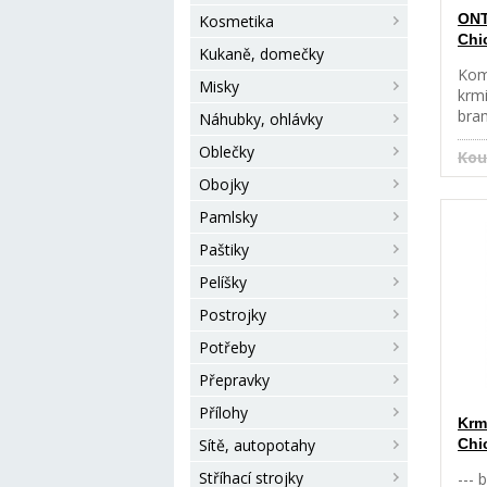
ONT
Kosmetika
Chi
Kukaně, domečky
Kom
Misky
krm
bra
Náhubky, ohlávky
dos
Oblečky
Krm
Kou
splň
Obojky
nutr
Pamlsky
fun
Prot
Paštiky
ve s
nutr
Pelíšky
výj
Postrojky
kte
slo
Potřeby
živi
Přepravky
nejd
zdra
Přílohy
Krm
psa
Sítě, autopotahy
Chi
vys
kuř
Stříhací strojky
--- 