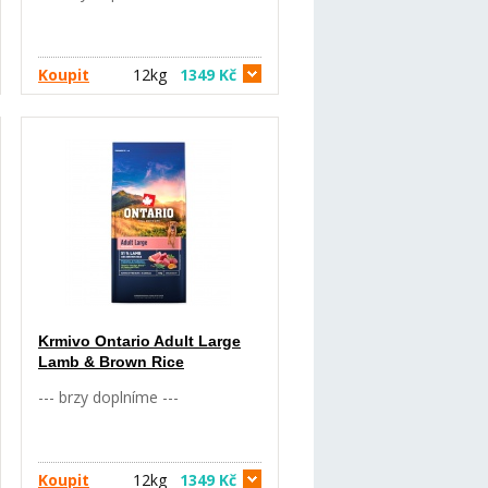
založená na vysokým podílu
kvalitních proteinů z krůtího
masa a na bramborách, které
jsou po tepelné úpravě
Koupit
12kg
1349 Kč
nejlepším zdrojem sacharidu.
Krmivo má snížený obsah tuku
a energetickou hodnotu pro
redukci hmotnosti. Je vhodné i
pro udržování stá
Krmivo Ontario Adult Large
Lamb & Brown Rice
--- brzy doplníme ---
Koupit
12kg
1349 Kč