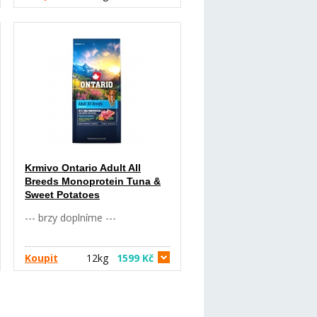
Krmivo Ontario Adult All
Breeds Monoprotein Tuna &
Sweet Potatoes
--- brzy doplníme ---
Koupit
12kg
1599 Kč