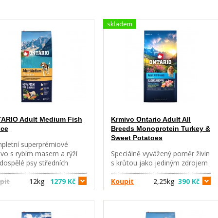
skladem
ARIO Adult Medium Fish
Krmivo Ontario Adult All
ice
Breeds Monoprotein Turkey &
Sweet Potatoes
pletní superprémiové
ivo s rybím masem a rýží
Speciálně vyvážený poměr živin
dospělé psy středních
s krůtou jako jediným zdrojem
en (1-8 let), hypoalergenní
bílkovin je ideální pro citlivé
eptura s nízkým obsahem
pit
12kg
1279 Kč
zažívání a zdravý vývoj. Krůta,
Koupit
2,25kg
390 Kč
ovin. Kompletní krmivo pro
batáty a vitamíny skupiny B
pělé psy středních plemen
podporují zdravý růst, silnou
 do 8 let věku. Vyvážené
imunitu a stálou energii během