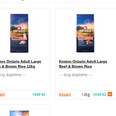
ivo Ontario Adult Large
Krmivo Ontario Adult Large
h & Brown Rice 12kg
Beef & Brown Rice
brzy doplníme ---
--- brzy doplníme ---
pit
1449 Kč
Koupit
12kg
1349 Kč