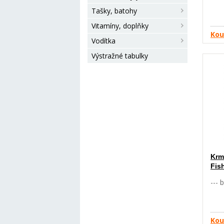
vita
zaž
Tašky, batohy
kter
Vitamíny, doplňky
nejl
Kou
níz
Vodítka
pšen
Výstražné tabulky
obil
slož
Krm
Fis
--- 
Kou