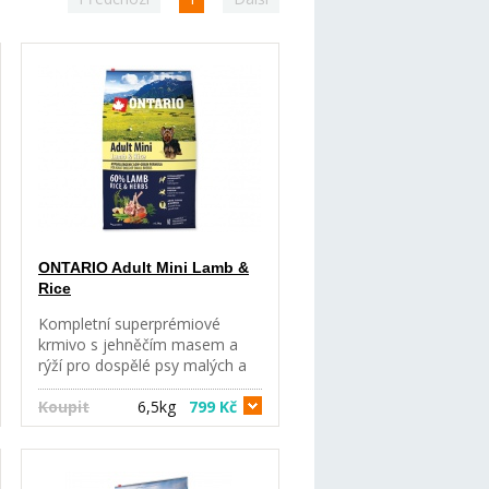
ONTARIO Adult Mini Lamb &
Rice
Kompletní superprémiové
krmivo s jehněčím masem a
rýží pro dospělé psy malých a
trpasličích plemen (1-8 let),
hypoalergenní receptura s
Koupit
6,5kg
799 Kč
nízkým obsahem obilovin.
Kompletní krmivo pro dospělé
psy malých a trpasličích plemen