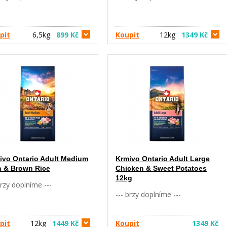
litu, kondici a správné
vitalitu, kondici a správné
ívání psa a na bramborách,
zažívání psa a na bramborách,
é jsou po tepelné úpravě
které jsou po tepelné úpravě
epším zdrojem sacharidu. S
nejlepším zdrojem sacharidu. S
pit
6,5kg
899 Kč
Koupit
12kg
1349 Kč
kým obsahem obilovin, bez
nízkým obsahem obilovin, bez
ice nebo kukuřice. Jedinou
pšenice nebo kukuřice. Jedinou
ovinou je rýže. Vyvážené
obilovinou je rýže. Vyvážené
ení p
složení pro
ivo Ontario Adult Medium
Krmivo Ontario Adult Large
h & Brown Rice
Chicken & Sweet Potatoes
12kg
brzy doplníme ---
--- brzy doplníme ---
pit
12kg
1449 Kč
Koupit
1349 Kč