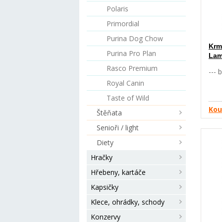
důle
Polaris
psa.
posk
Primordial
Krm
byli
Purina Dog Chow
Krm
hře
Purina Pro Plan
Lam
udrž
zdr
Rasco Premium
--- 
viz 
Royal Canin
22%
rýže
Taste of Wild
kuře
Kou
Štěňata
suše
kvas
Senioři / light
mrk
Diety
Hračky
Hřebeny, kartáče
Kapsičky
Klece, ohrádky, schody
Konzervy