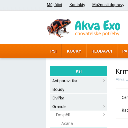
Můj účet
Kontakty
Možnosti dopravy
PSI
KOČKY
HLODAVCI
PA
Krm
PSI
Akva E
Antiparazitika
Boudy
Cen
Dvířka
Granule
Řad
Dospělí
Acana