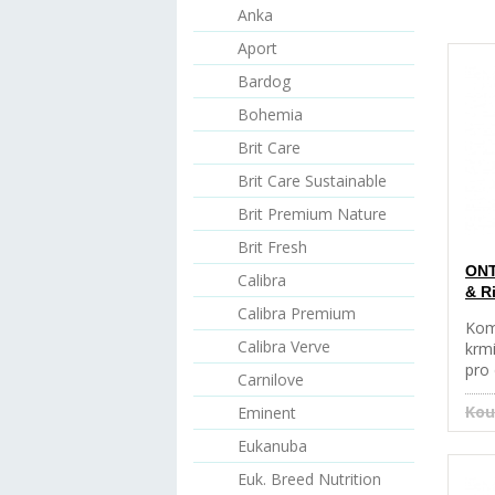
Anka
Aport
Bardog
Bohemia
Brit Care
Brit Care Sustainable
Brit Premium Nature
Brit Fresh
ONT
Calibra
& R
Calibra Premium
Kom
Calibra Verve
krm
pro 
Carnilove
plem
rec
Kou
Eminent
obil
Eukanuba
dos
od 1
Euk. Breed Nutrition