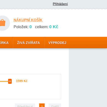
Přihlášení
NÁKUPNÍ KOŠÍK
0
0 Kč
Položek:
celkem:
ZÍRKA
ŽIVÁ ZVÍŘATA
VÝPRODEJ
Předchozí
1
Další