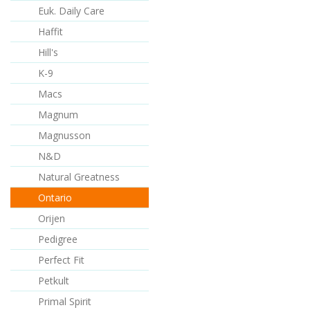
Euk. Daily Care
Haffit
Hill's
K-9
Macs
Magnum
Magnusson
N&D
Natural Greatness
Ontario
Orijen
Pedigree
Perfect Fit
Petkult
Primal Spirit