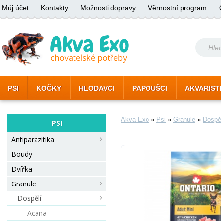
Můj účet
Kontakty
Možnosti dopravy
Věrnostní program
PSI
KOČKY
HLODAVCI
PAPOUŠCI
AKVARIST
Akva Exo
»
Psi
»
Granule
»
Dospě
PSI
Antiparazitika
Boudy
Dvířka
Granule
Dospělí
Acana