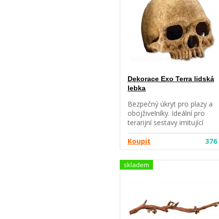
Dekorace Exo Terra lidská
lebka
Bezpečný úkryt pro plazy a
obojživelníky. Ideální pro
terarijní sestavy imitující
pouštní a deštný prales.
Velikost: 15 x 11,5 cm, výška
Koupit
376
10,5 cm.
skladem