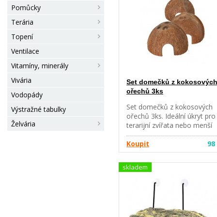
možno použít v akvateráriích
Pomůcky
pro mláďata vodních želv, č
vytvoříme plovoucí ostrůvky
Terária
místa pro slunění. Nádherně
Topení
působí kombinace s korkov
kůrou. Velikost cca 200 cm.
Ventilace
Vitamíny, minerály
Vivária
Set domečků z kokosovýc
ořechů 3ks
Vodopády
Set domečků z kokosových
Výstražné tabulky
ořechů 3ks. Ideální úkryt pro
Želvária
terarijní zvířata nebo menší
hlodavce. Velikosti 8, 10 a 12
cm.
Koupit
98
skladem