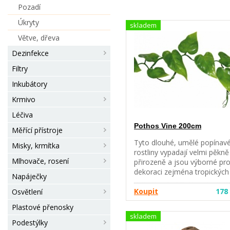
Pozadí
Úkryty
skladem
Větve, dřeva
Dezinfekce
Filtry
Inkubátory
Krmivo
Léčiva
Pothos Vine 200cm
Měřící přístroje
Tyto dlouhé, umělé popínav
Misky, krmítka
rostliny vypadají velmi pěkně
Mlhovače, rosení
přirozeně a jsou výborné pr
dekoraci zejména tropických
Napáječky
terárií. Velké zelené listy
poskytují zvířatům úkryt a po
Koupit
178
Osvětlení
bezpečí, zejména stromové
Plastové přenosky
druhy žab budou tuto dekora
skladem
hojně využívat. Rostliny je ta
Podestýlky