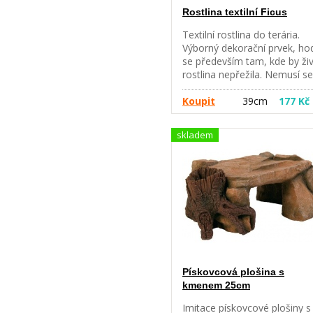
Rostlina textilní Ficus
Textilní rostlina do terária.
Výborný dekorační prvek, hod
se především tam, kde by ži
rostlina nepřežila. Nemusí se
zalévat, jsou jednoduše
omyvatelné. Různé velikosti.
Koupit
39cm
177 Kč
skladem
Pískovcová plošina s
kmenem 25cm
Imitace pískovcové plošiny s