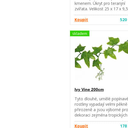
kmenem. Úkryt pro terarijní
zvířata. Velikost 25 x 17 x 9,5
cm. Velikost otvoru 7-8 cm.
Koupit
520
skladem
Ivy Vine 200cm
Tyto dlouhé, umělé popínav
rostliny vypadají velmi pěkně
přirozeně a jsou výborné pr
dekoraci zejména tropických
terárií. Velké zelené listy
poskytují zvířatům úkryt a po
Koupit
178