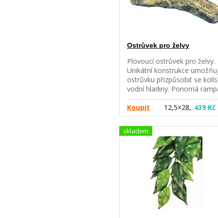
Ostrůvek pro želvy
Plovoucí ostrůvek pro želvy.
Unikátní konstrukce umožňu
ostrůvku přizpůsobit se kolís
vodní hladiny. Ponorná ramp
umožňuje želvám snadný
přístup na ostrůvek. Díky tét
Koupit
12,5×28,
439 Kč
…
plošince mohou želvy v klidu
absorbovat teplo z tepelnýc
skladem
zdrojů a potřebné UVA zářen
Může být rovněž použit pro
vodní mloky a žabky. malý - 
25 do 38 litrů vody sřední - 
38 do 100 litrů vody