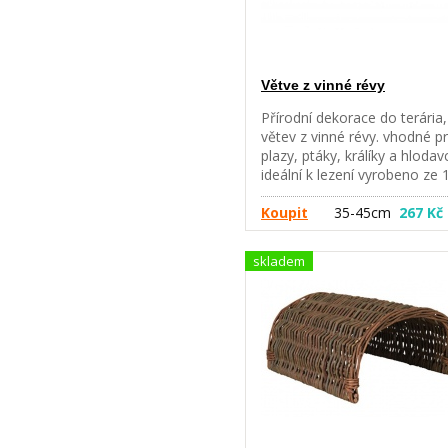
Větve z vinné révy
Přírodní dekorace do terária,
větev z vinné révy. vhodné p
plazy, ptáky, králíky a hlodav
ideální k lezení vyrobeno ze 
% přírodního materiálu
Obrázek je pouze ilustrační.
Koupit
35-45cm
267 Kč
skladem