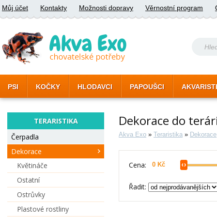
Můj účet
Kontakty
Možnosti dopravy
Věrnostní program
PSI
KOČKY
HLODAVCI
PAPOUŠCI
AKVARIST
Dekorace do terár
TERARISTIKA
Akva Exo
»
Teraristika
»
Dekorace
Čerpadla
Dekorace
Cena:
Květináče
Ostatní
Řadit:
Ostrůvky
Plastové rostliny