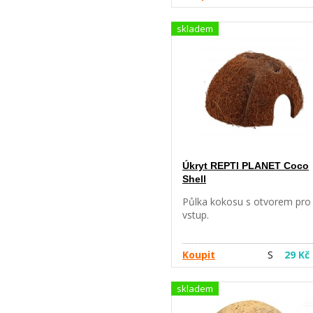
bezpečí, zejména stromové
druhy žab budou tuto dekora
skladem
hojně využívat. Rostliny je ta
možno použít v akvateráriích
pro mláďata vodních želv, č
vytvoříme plovoucí ostrůvky
místa pro slunění. Nádherně
působí kombinace s korkov
kůrou. Velikost cca 200 cm.
Úkryt REPTI PLANET Coco
Shell
Půlka kokosu s otvorem pro
vstup.
Koupit
S
29 Kč
skladem