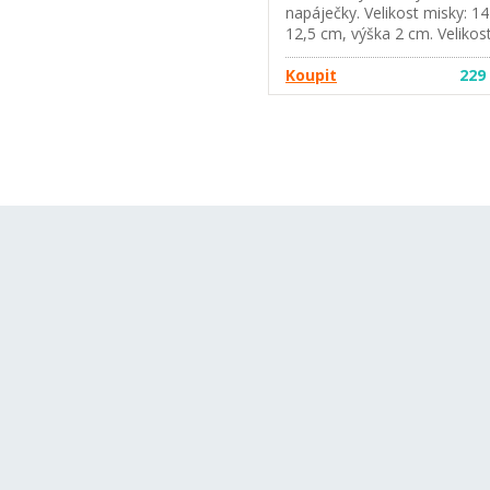
napáječky. Velikost misky: 14
12,5 cm, výška 2 cm. Velikos
napáječky: 11,5 cm x 10 cm,
výška 3 cm.
Koupit
229