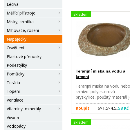
Léčiva
Měřící přístroje
skladem
Misky, krmítka
Mlhovače, rosení
Napáječky
Osvětlení
Plastové přenosky
Podestýlky
Terarijní miska na vodu a
Pomůcky
krmení
Terária
Terarijní miska na vodu neb
Topení
krmivo. polyesterová
pryskyřice, použitý materiál j
Ventilace
slučitelný s potravou malá
miska je dobrá pro škorpion
Koupit
6×1,5×4,5
58 Kč
Vitamíny, minerály
…
pavouky na vodní gel hladký
Vivária
povrch usnadňuje mytí
skladem
Vodopády