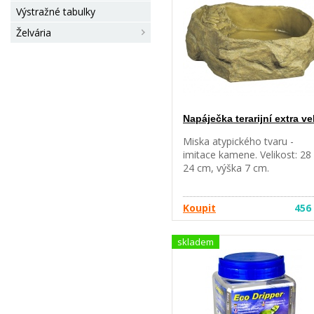
Výstražné tabulky
Želvária
Napáječka terarijní extra ve
Miska atypického tvaru -
imitace kamene. Velikost: 28
24 cm, výška 7 cm.
Koupit
456
skladem