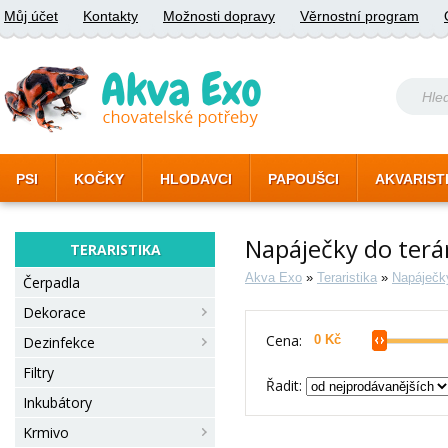
Můj účet
Kontakty
Možnosti dopravy
Věrnostní program
PSI
KOČKY
HLODAVCI
PAPOUŠCI
AKVARIST
Napáječky do terá
TERARISTIKA
Akva Exo
»
Teraristika
»
Napáječk
Čerpadla
Dekorace
Cena:
Dezinfekce
Filtry
Řadit:
Inkubátory
Krmivo