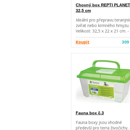
Chovný box REPTI PLANE
32,5 cm
Ideální pro přepravu terarijní
zvířat nebo krmného hmyzu.
Velikost: 32,5 x 22 x 21 cm. -
Stohovatelné - stálý přístup 
krmným dvířkám z boční str
Koupit
309
- Větrací otvory z boční i horn
strany - Velká dvířka pro
snadný přístup z horní strany
Průhledný čirý plast pro sna
pozorování - Pevná konstru
zabraňuje úniku zvířat
Fauna box č.3
Fauna boxy jsou vhodné
předevší pro terra živočichy.