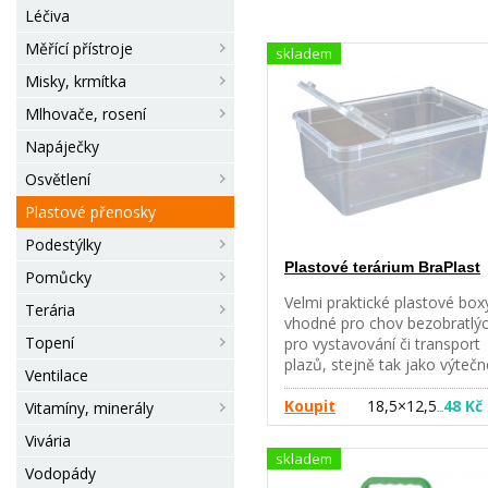
Léčiva
Měřící přístroje
skladem
Misky, krmítka
Mlhovače, rosení
Napáječky
Osvětlení
Plastové přenosky
Podestýlky
Plastové terárium BraPlast
Pomůcky
Velmi praktické plastové box
Terária
vhodné pro chov bezobratlýc
Topení
pro vystavování či transport
plazů, stejně tak jako výtečn
Ventilace
pro odchov mláďat. BraPlast
malé 1.3 l - 18.5x12.5x7.5 cm
Koupit
18,5×12,5
48 Kč
Vitamíny, minerály
…
BraPlast střední 3 l -
Vivária
24.5x18.5x7.5 cm BraPlast
skladem
velké 5.8 l - 18.5x18.5x19 cm
Vodopády