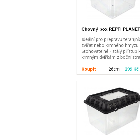
Chovný box REPTI PLANE
Ideální pro přepravu terarijní
zvířat nebo krmného hmyzu.
Stohovatelné - stálý přístup 
krmným dvířkám z boční str
- Větrací otvory z boční i horn
strany - Velká dvířka pro
Koupit
26cm
299 Kč
snadný přístup z horní strany
Průhledný čirý plast pro sna
pozorování - Pevná konstru
zabraňuje úniku zvířat