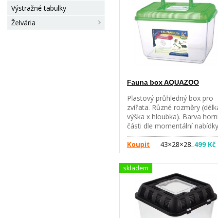
Výstražné tabulky
Želvária
Fauna box AQUAZOO
Plastový průhledný box pro
zvířata. Různé rozměry (délk
výška x hloubka). Barva horn
části dle momentální nabídky
Koupit
43×28×28
499 Kč
…
skladem