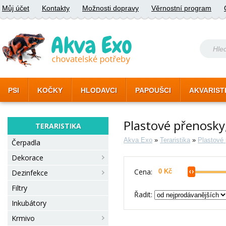
Můj účet
Kontakty
Možnosti dopravy
Věrnostní program
PSI
KOČKY
HLODAVCI
PAPOUŠCI
AKVARIST
Plastové přenosky
TERARISTIKA
Akva Exo
»
Teraristika
»
Plastové
Čerpadla
Dekorace
Cena:
Dezinfekce
Filtry
Řadit:
Inkubátory
Krmivo