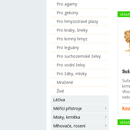
Pro agamy
Pro gekony
skla
Pro hmyzožravé plazy
Pro kraby, šneky
Pro krmný hmyz
Pro leguány
Pro suchozemské želvy
Pro vodní želvy
Suš
Pro žáby, mloky
Suš
Mražené
krmi
Živé
Vhod
nebo
Léčiva
Kou
Měřící přístroje
Misky, krmítka
skla
Mlhovače, rosení