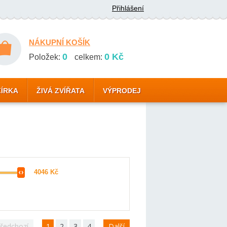
Přihlášení
NÁKUPNÍ KOŠÍK
0
0 Kč
Položek:
celkem:
ZÍRKA
ŽIVÁ ZVÍŘATA
VÝPRODEJ
ředchozí
1
2
3
4
Další