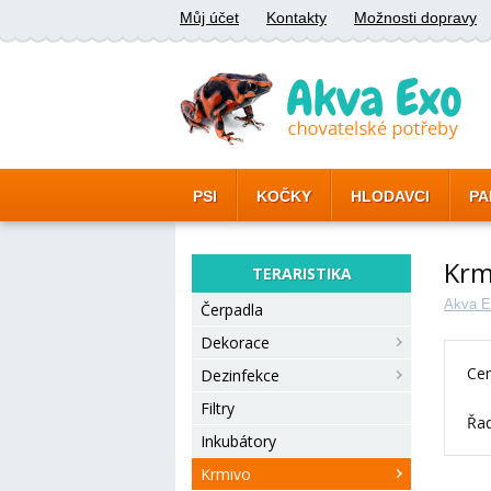
Můj účet
Kontakty
Možnosti dopravy
PSI
KOČKY
HLODAVCI
PA
Krmi
TERARISTIKA
Akva E
Čerpadla
Dekorace
Cen
Dezinfekce
Filtry
Řad
Inkubátory
Krmivo