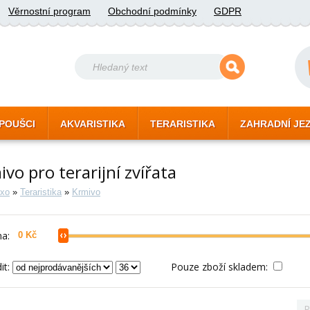
Věrnostní program
Obchodní podmínky
GDPR
POUŠCI
AKVARISTIKA
TERARISTIKA
ZAHRADNÍ JE
vo pro terarijní zvířata
xo
»
Teraristika
»
Krmivo
a:
it:
Pouze zboží skladem:
P