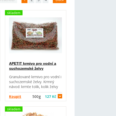
skladem
APETIT krmivo pro vodní a
suchozemské želvy
Granulované krmivo pro vodní i
suchozemské želvy. Krmný
návod: krmte tolik, kolik želvy
během 10-15 min. spotřebují,
několikrát denně, podle
Koupit
500g
127 Kč
potřeby a počtu želv. Složení:
vedlejší výrobky rostlinného
skladem
původu, obiloviny, bílkovinné