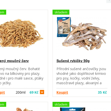
dem
skladem
ený moučný červ
Sušené rybičky 50g
ený moučný červ. Bohaté
Přírodní sušené ančovičky jsou
vo na bílkoviny pro plazy.
vhodné jako doplňkové krmivo
né i pro malé savce, ptáky
pro psy, kočky, vodní želvy,
 ježky.
masožravé plazy, akvarijní a
rybníčkové ryby. 100% přírodní
pit
200ml
69 Kč
krmivo.
Koupit
35 Kč
dem
skladem