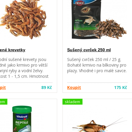
ené krevetky
Sušený cvrček 250 ml
odní sušené krevety jsou
Sušený cvrček 250 ml / 25 g.
né jako krmivo pro větší
Bohaté krmivo na bílkoviny pro
rijní ryby a vodní želvy.
plazy. Vhodné i pro malé savce.
kost 1 - 1,5 cm. Hmotnost
g, objem cca 800 ml.
pit
89 Kč
Koupit
175 Kč
dem
skladem