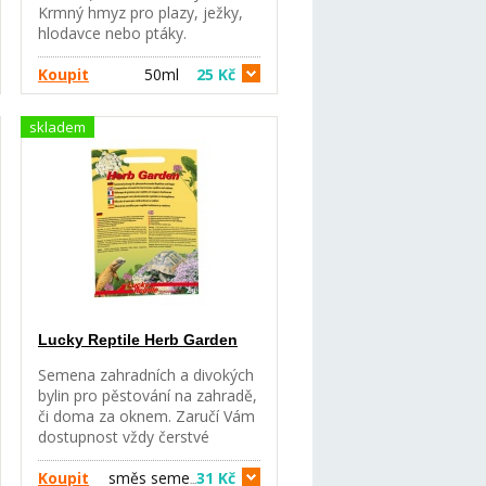
20 g / kg, vápník 33 g / kg,
Krmný hmyz pro plazy, ježky,
vitamín A 29500 m.j./ kg,
hlodavce nebo ptáky.
vitamín D3 1845 m.
Koupit
50ml
25 Kč
skladem
Lucky Reptile Herb Garden
Semena zahradních a divokých
bylin pro pěstování na zahradě,
či doma za oknem. Zaručí Vám
dostupnost vždy čerstvé
potravy pro všechny býložravé
plazy a drobné hlodavce, popř.
Koupit
směs seme
31 Kč
…