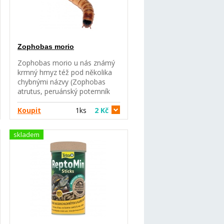
Zophobas morio
Zophobas morio u nás známý
krmný hmyz též pod několika
chybnými názvy (Zophobas
atrutus, peruánský potemník
aj.) je rozšířen v jižní a střední
Americe. Dříve se v ČR choval a
Koupit
1ks
2 Kč
vystavoval jen v zoologických
zahradách. Podobně jako
skladem
potemník moučný může být
tento brouk zařazen do řady
krmivových brouků. Jeho larva
má totiž dost měkké tělo.