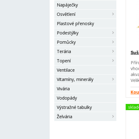
Napáječky
Osvětlení
Plastové přenosky
Podestýlky
Pomůcky
Terária
Suš
Topení
Přír
vhod
Ventilace
akva
Vitamíny, minerály
Veli
140
Vivária
Kou
Vodopády
Výstražné tabulky
skla
Želvária