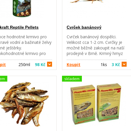
kraft Reptile Pellets
Cvrček banánový
oce hodnotné krmivo pro
Cvrček banánový dospělci.
ravé vodní a bažinaté želvy
Velikost cca 1-2 cm. Cvrčky je
zné ještěrky.
možné běžně zakoupit na naší
okohodnotné krmivo pro
prodejně v Brně. Krmný hmyz
žravé plazy. Obsahuje
např. pro chameleony, agamy.
hny důležité látky jako v
pit
250ml
98 Kč
Živá zvířata neposíláme.
Koupit
1ks
3 Kč
rodě. Krmný návod: podle
kosti zvířete podávejte 1 - 2
dem
skladem
vé lžičky denně. Složení:
oviny, maso a produkty
čišného původu, zelenina,
 a vedlejší výrobky z ryb,
ýši a raci, řasy, vedlejší
obky rostlinného původu,
e a tuky, minerální látky.
stní znaky: proteiny 395 g /
vlhkost 9,8%, popeloviny 91