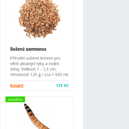
extrakty rostliného původu,
ryby a vedlejší výrobky z ryb,
oleje a tuky, minerální látky,
řasy, barviva, s antioxidantem -
doplňkové látky ES.
Sušený gammarus
Přírodní sušené krmivo pro
větší akvarijní ryby a vodní
želvy. Velikost 1 - 1,5 cm.
Hmotnost 125 g / cca 1 000 ml.
Koupit
135 Kč
skladem