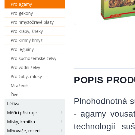
Pro agamy
Pro gekony
Pro hmyzožravé plazy
Pro kraby, šneky
Pro krmný hmyz
Pro leguány
Pro suchozemské želvy
Pro vodní želvy
Pro žáby, mloky
POPIS PRO
Mražené
Živé
Plnohodnotná s
Léčiva
- agamy vousa
Měřící přístroje
Misky, krmítka
technologií su
Mlhovače, rosení