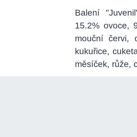
Balení "Juven
15.2% ovoce, 9
mouční červi, 
kukuřice, cuketa
měsíček, růže, ch