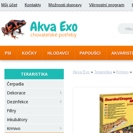
Můj účet
Kontakty
Možnosti dopravy
Věrnostní program
PSI
KOČKY
HLODAVCI
PAPOUŠCI
AKVARIST
Akva Exo
»
Teraristika
»
Krmivo
»
TERARISTIKA
Čerpadla
Dekorace
Dezinfekce
Filtry
Inkubátory
Krmivo