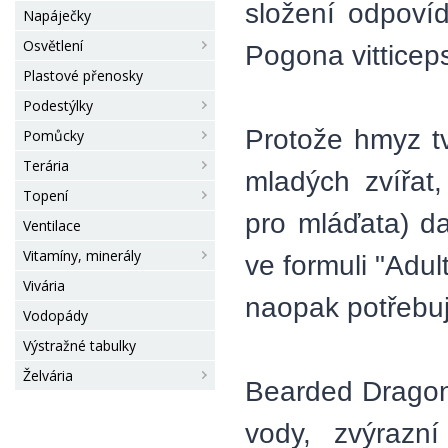
složení odpoví
Napáječky
Osvětlení
Pogona vitticep
Plastové přenosky
Podestýlky
Protože hmyz tv
Pomůcky
Terária
mladých zvířat,
Topení
pro mláďata) d
Ventilace
Vitamíny, minerály
ve formuli "Adul
Vivária
naopak potřebují
Vodopády
Výstražné tabulky
Želvária
Bearded Drago
vody, zvýrazn