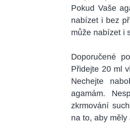
Pokud Vaše agam
nabízet i bez p
může nabízet i 
Doporučené po
Přidejte 20 ml 
Nechejte nabo
agamám. Nespo
zkrmování such
na to, aby měly 