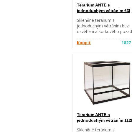
Terarium ANTE s
jednoduchým větráním 63l
Skleněné terárium s
jednoduchým větráním bez
osvětlení a korkového pozad
kovovou větrací mřížkou.
Velikost: 60 x 30 x v35 cm.
Koupit
1827
Objem 63 l. UPOZORNĚNÍ:
Pouze osobní odběr v Brně,
rozvoz po Brně nebo zaslání
paletou (cena dle váhy a
vzdálenosti). Nelze zaslat
běžnou zásilkou.
Terarium ANTE s
jednoduchým větráním 112
Skleněné terárium s