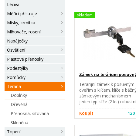
Léčiva
Měřící přístroje
skladem
Misky, krmítka
Mlhovače, rosení
Napáječky
Osvětlení
Plastové přenosky
Podestýlky
Zámek na terárium posuvn
Pomůcky
Terarijní zámek k posuvným
Terária
dveřím s klíčem. klíče s běž
Doplňky
zámkovým mechanismem
jeden typ klíče (2 ks) robustn
Dřevěná
konstrukce
Koupit
120
Přenosná, síťovaná
Skleněná
Topení