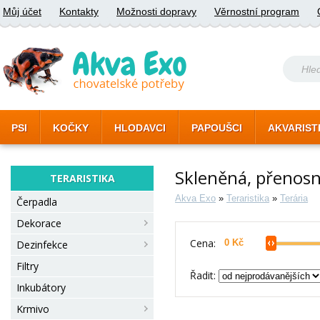
Můj účet
Kontakty
Možnosti dopravy
Věrnostní program
PSI
KOČKY
HLODAVCI
PAPOUŠCI
AKVARIST
Skleněná, přenosn
TERARISTIKA
Akva Exo
»
Teraristika
»
Terária
Čerpadla
Dekorace
Cena:
Dezinfekce
Filtry
Řadit:
Inkubátory
Krmivo