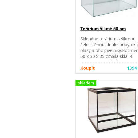
Terárium šikmé 50 cm
Skleněné terárium s šikmou
čelní stěnou.Ideální příbytek 
plazy a obojživelníky.Rozměr
50 x 30 x 35 cmSíla skla: 4
mmUPOZORNĚNÍ: Pouze
osobní odběr v Brně, rozvoz
Koupit
1394
Brně nebo zaslání paletou
(cena dle váhy a vzdálenosti)
skladem
Nelze zaslat běžnou zásilkou