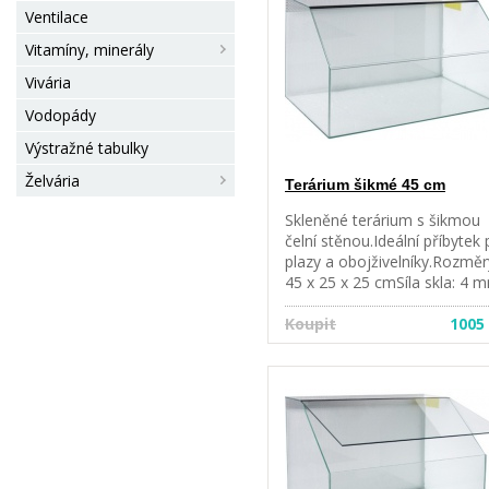
Ventilace
Vitamíny, minerály
Vivária
Vodopády
Výstražné tabulky
Želvária
Terárium šikmé 45 cm
Skleněné terárium s šikmou
čelní stěnou.Ideální příbytek 
plazy a obojživelníky.Rozměr
45 x 25 x 25 cmSíla skla: 4 
Koupit
1005