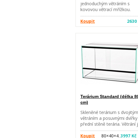
jednoduchým větráním s
kovovou větrací mřížkou.
Velikost: 80 x 35 x 40 cm.
Objem 112 l. UPOZORNĚNÍ:
Koupit
2630
Pouze osobní odběr v Brně,
rozvoz po Brně nebo zaslání
paletou (cena dle váhy a
vzdálenosti). Nelze zaslat
běžnou zásilkou.
Terárium Standard (délka 8
cm)
Skleněné terárium s dvojitý
větráním a posuvnými dvířky
přední stěně terária. Větrání 
vyrobeno z perforovaného
plechu a je standardně
Koupit
80×40×4
3997 Kč
…