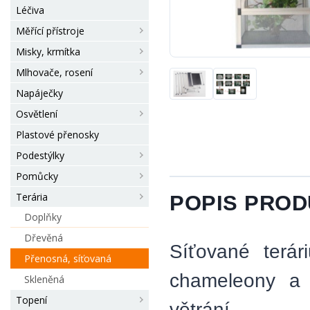
Léčiva
Měřící přístroje
Misky, krmítka
Mlhovače, rosení
Napáječky
Osvětlení
Plastové přenosky
Podestýlky
Pomůcky
Terária
POPIS PRO
Doplňky
Dřevěná
Síťované terár
Přenosná, síťovaná
chameleony a d
Skleněná
Topení
větrání.