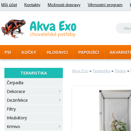
Můj účet
Kontakty
Možnosti dopravy
Věrnostní program
PSI
KOČKY
HLODAVCI
PAPOUŠCI
AKVARIST
Akva Exo
»
Teraristika
»
Terária
»
TERARISTIKA
Čerpadla
Dekorace
Dezinfekce
Filtry
Inkubátory
Krmivo