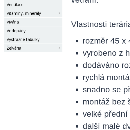
Ventilace
Vitamíny, minerály
Vivária
Vlastnosti terári
Vodopády
rozměr 45 x 
Výstražné tabulky
Želvária
vyrobeno z h
dodáváno ro
rychlá mont
snadno se p
montáž bez 
velké přední
další malé d