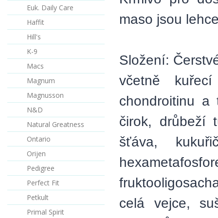
Euk. Daily Care
maso jsou lehce 
Haffit
Hill's
K-9
Složení: Čerstv
Macs
včetně kuřecí
Magnum
Magnusson
chondroitinu a 
N&D
čirok, drůbeží
Natural Greatness
šťáva, kukuři
Ontario
Orijen
hexametafo
Pedigree
fruktooligosach
Perfect Fit
Petkult
celá vejce, su
Primal Spirit