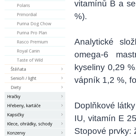
vitamínů B a se
Polaris
%).
Primordial
Purina Dog Chow
Purina Pro Plan
Analytické sl
Rasco Premium
Royal Canin
omega-6 mast
Taste of Wild
kyseliny 0,29 %
Štěňata
vápník 1,2 %, fo
Senioři / light
Diety
Hračky
Doplňkové látky
Hřebeny, kartáče
Kapsičky
IU, vitamín E 2
Klece, ohrádky, schody
Stopové prvky: 
Konzervy