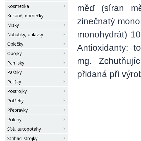
měď (síran mě
Kosmetika
Kukaně, domečky
zinečnatý mono
Misky
monohydrát) 10
Náhubky, ohlávky
Oblečky
Antioxidanty: t
Obojky
mg. Zchutňujíc
Pamlsky
přidaná při výro
Paštiky
Pelíšky
Postrojky
Potřeby
Přepravky
Přílohy
Sítě, autopotahy
Stříhací strojky